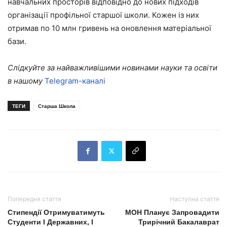
навчальних просторів відповідно до нових підходів
організації профільної старшої школи. Кожен із них
отримав по 10 млн гривень на оновлення матеріальної
бази.
Слідкуйте за найважливішими новинами науки та освіти
в нашому
Telegram-каналі
ТЕГИ
Старша Школа
Попередня стаття
Наступна стаття
Стипендії Отримуватимуть
МОН Планує Запровадити
Студенти І Державних, І
Трирічний Бакалаврат