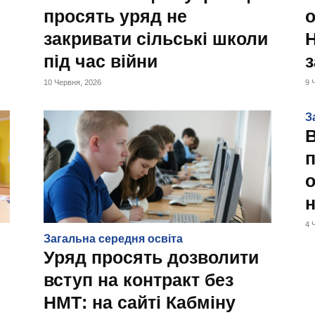
просять уряд не
о
закривати сільські школи
Н
під час війни
10 Червня, 2026
9 
З
п
о
4 
Загальна середня освіта
Уряд просять дозволити
вступ на контракт без
НМТ: на сайті Кабміну