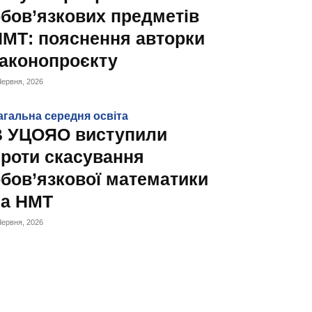
бов’язкових предметів
МТ: пояснення авторки
законопроєкту
Червня, 2026
агальна середня освіта
В УЦОЯО виступили
роти скасування
бов’язкової математики
на НМТ
Червня, 2026