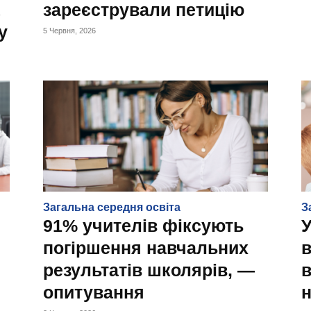
зареєстрували петицію
у
5 Червня, 2026
Загальна середня освіта
З
91% учителів фіксують
У
погіршення навчальних
в
результатів школярів, —
в
опитування
н