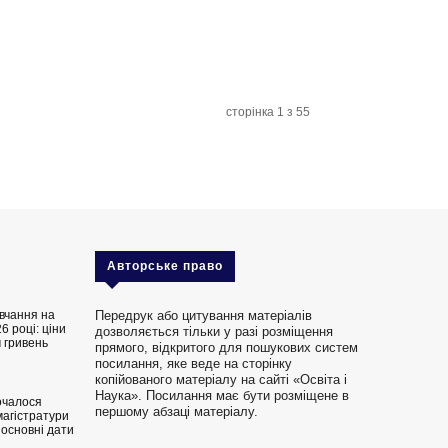
сторінка 1 з 55
Авторське право
вчання на
Передрук або цитування матеріалів
6 році: ціни
дозволяється тільки у разі розміщення
 гривень
прямого, відкритого для пошукових систем
посилання, яке веде на сторінку
копійованого матеріалу на сайті «Освіта і
Наука». Посилання має бути розміщене в
очалося
першому абзаці матеріалу.
магістратури
 основні дати