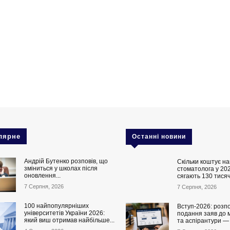
лярне
Останні новини
Андрій Бутенко розповів, що
Скільки коштує на
зміниться у школах після
стоматолога у 202
оновлення...
сягають 130 тисяч
7 Серпня, 2026
7 Серпня, 2026
100 найпопулярніших
Вступ-2026: розп
університетів України 2026:
подання заяв до 
який виш отримав найбільше...
та аспірантури —