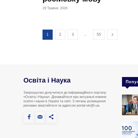
29 Травня, 2026
...
1
2
3
55
Освіта і Наука
Попу
Запрошуємо долучитися до інформаційного порталу
«Освіта і Наука». Дізнавайтеся про актуальні новини
освіти і науки в Україні та світі. З питань розміщення
реклами звертайтеся за адресою portal-oin@i.ua.