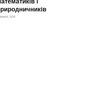
атематиків і
природничників
Червня, 2026