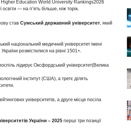
 Higher Education World University Rankings2026
освіти — на п’ять більше, ніж торік.
нову став
Сумський державний університет
, який
ький національний медичний університет імені
 України розмістилися на рівні 1501+.
поспіль лідирує Оксфордський університет(Велика
логічний інститут (США), а третє ділять
итети.
йтингових університетів, а друге місце посіла
верситетів України – 2025
перші три позиції