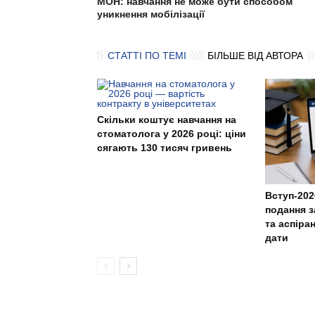
МОН: навчання не може бути способом
уникнення мобілізації
СТАТТІ ПО ТЕМІ
БІЛЬШЕ ВІД АВТОРА
Скільки коштує навчання на
стоматолога у 2026 році: ціни
сягають 130 тисяч гривень
Вступ-202
подання з
та аспіра
дати