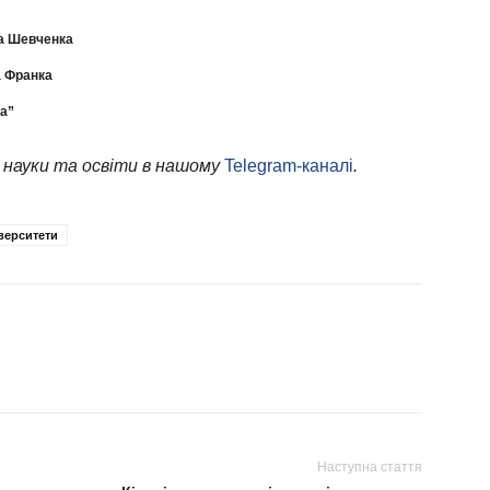
са Шевченка
а Франка
ка”
 науки та освіти в нашому
Telegram-каналі
.
верситети
Наступна стаття