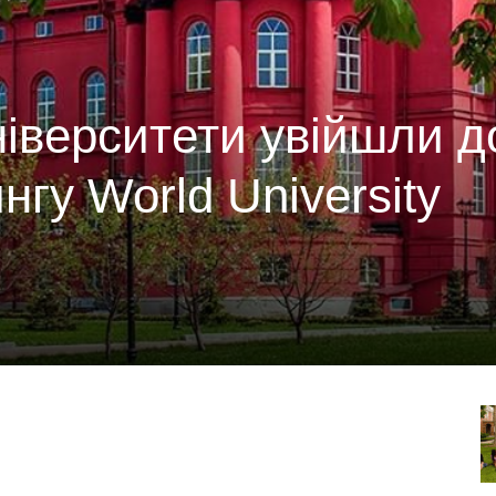
університети увійшли д
нгу World University