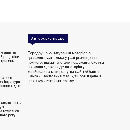
Авторське право
вчання на
Передрук або цитування матеріалів
6 році: ціни
дозволяється тільки у разі розміщення
 гривень
прямого, відкритого для пошукових систем
посилання, яке веде на сторінку
копійованого матеріалу на сайті «Освіта і
Наука». Посилання має бути розміщене в
очалося
першому абзаці матеріалу.
магістратури
 основні дати
кладів освіти
 з 1
на готується
ного року