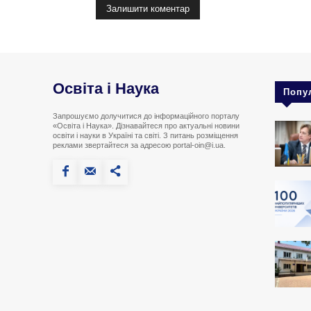
Освіта і Наука
Попу
Запрошуємо долучитися до інформаційного порталу
«Освіта і Наука». Дізнавайтеся про актуальні новини
освіти і науки в Україні та світі. З питань розміщення
реклами звертайтеся за адресою portal-oin@i.ua.