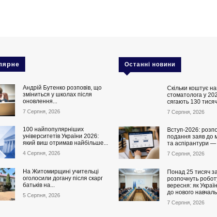
лярне
Останні новини
Андрій Бутенко розповів, що
Скільки коштує на
зміниться у школах після
стоматолога у 202
оновлення...
сягають 130 тисяч
7 Серпня, 2026
7 Серпня, 2026
100 найпопулярніших
Вступ-2026: розп
університетів України 2026:
подання заяв до 
який виш отримав найбільше...
та аспірантури —
4 Серпня, 2026
7 Серпня, 2026
На Житомирщині учительці
Понад 25 тисяч за
оголосили догану після скарг
розпочнуть роботу
батьків на...
вересня: як Украї
до нового навчаль
5 Серпня, 2026
7 Серпня, 2026