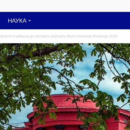
НАУКА
верситети увійшли до світового рейтингу World University Rankings 2026