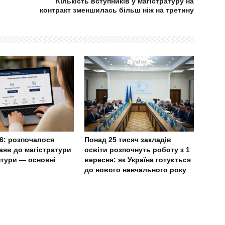
Кількість вступників у магістратуру на
контракт зменшилась більш ніж на третину
6: розпочалося
Понад 25 тисяч закладів
аяв до магістратури
освіти розпочнуть роботу з 1
нтури — основні
вересня: як Україна готується
до нового навчального року