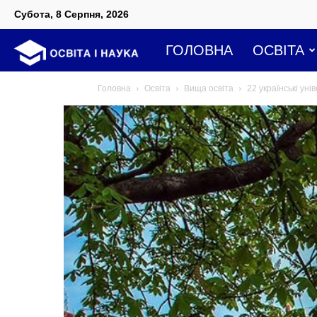
Субота, 8 Серпня, 2026
Освіта
ГОЛОВНА
ОСВІТА
Головна
Освіта
Вища освіта
22 українські уні
і
наука