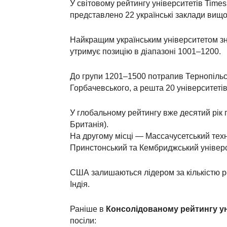
У світовому рейтингу університетів Times
представлено 22 українські заклади вищої 
Найкращим українським університетом з
утримує позицію в діапазоні 1001–1200.
До групи 1201–1500 потрапив Тернопільс
Горбачевського, а решта 20 університетів
У глобальному рейтингу вже десятий рік 
Британія).
На другому місці — Массачусетський техно
Принстонський та Кембриджський універс
США залишаються лідером за кількістю ре
Індія.
Раніше в
Консолідованому рейтингу уні
посіли: