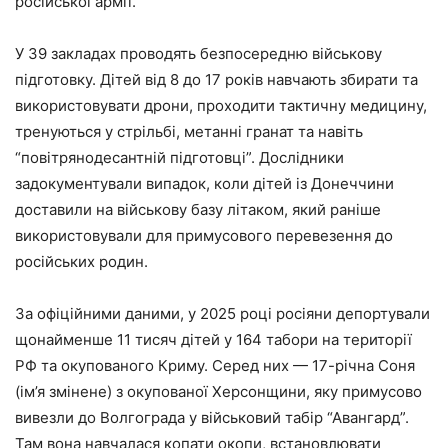
російської армії.
У 39 закладах проводять безпосередню військову
підготовку. Дітей від 8 до 17 років навчають збирати та
використовувати дрони, проходити тактичну медицину,
тренуються у стрільбі, метанні гранат та навіть
“повітрянодесантній підготовці”. Дослідники
задокументували випадок, коли дітей із Донеччини
доставили на військову базу літаком, який раніше
використовували для примусового перевезення до
російських родин.
За офіційними даними, у 2025 році росіяни депортували
щонайменше 11 тисяч дітей у 164 табори на території
РФ та окупованого Криму. Серед них — 17-річна Соня
(ім’я змінене) з окупованої Херсонщини, яку примусово
вивезли до Волгограда у військовий табір “Авангард”.
Там вона навчалася копати окопи, встановлювати