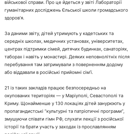
військової справи. Про це йдеться у звіті Лабораторії
гуманітарних досліджень Єльської школи громадського
здоровʼя.
За даними звіту, дітей утримують у кадетських та
середніх школах, медичних установах, університетах,
центрах підтримки сімей, дитячих будинках, санаторіях,
таборах і навіть у монастирі. Деяких неповнолітніх після
перебування там затримували з поверненням додому
або віддавали в російські прийомні сім’ї.
21 із таких закладів працює безпосередньо на
окупованих територіях — у Маріуполі, Севастополі та
Криму. Щонайменше у 130 локаціях дітей занурюють у
пропагандистські “культурні та патріотичні програми”,
змушуючи співати гімн РФ, слухати лекції з російської
історії та брати участь у заходах із прославлянням