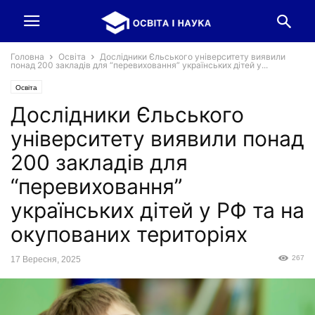
Головна
Освіта
Дослідники Єльського університету виявили
понад 200 закладів для “перевиховання” українських дітей у...
Освіта
Дослідники Єльського
університету виявили понад
200 закладів для
“перевиховання”
українських дітей у РФ та на
окупованих територіях
267
17 Вересня, 2025