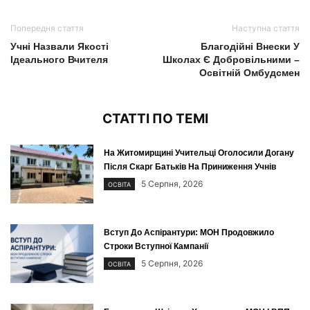
Попередня стаття
Наступна стаття
Учні Назвали Якості
Благодійні Внески У
Ідеального Вчителя
Школах Є Добровільними –
Освітній Омбудсмен
СТАТТІ ПО ТЕМІ
На Житомирщині Учительці Оголосили Догану
Після Скарг Батьків На Приниження Учнів
5 Серпня, 2026
ОСВІТА
Вступ До Аспірантури: МОН Продовжило
Строки Вступної Кампанії
5 Серпня, 2026
ОСВІТА