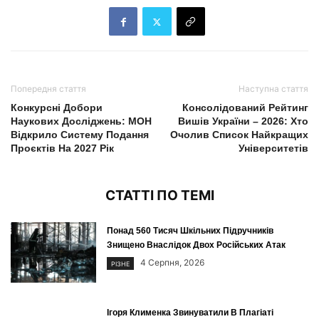
Попередня стаття
Наступна стаття
Конкурсні Добори
Консолідований Рейтинг
Наукових Досліджень: МОН
Вишів України – 2026: Хто
Відкрило Систему Подання
Очолив Список Найкращих
Проєктів На 2027 Рік
Університетів
СТАТТІ ПО ТЕМІ
Понад 560 Тисяч Шкільних Підручників
Знищено Внаслідок Двох Російських Атак
4 Серпня, 2026
РІЗНЕ
Ігоря Клименка Звинуватили В Плагіаті