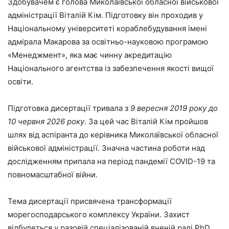
Здобувачем є голова Миколаївської обласної військової
адміністрації Віталій Кім. Підготовку він проходив у
Національному університеті кораблебудування імені
адмірала Макарова за освітньо-науковою програмою
«Менеджмент», яка має чинну акредитацію
Національного агентства із забезпечення якості вищої
освіти.
Підготовка дисертації тривала з
9 вересня 2019 року до
10 червня 2026 року
. За цей час Віталій Кім пройшов
шлях від аспіранта до керівника Миколаївської обласної
військової адміністрації. Значна частина роботи над
дослідженням припала на період пандемії COVID-19 та
повномасштабної війни.
Тема дисертації присвячена трансформації
морегосподарського комплексу України. Захист
відбудеться у разовій спеціалізованій вченій раді PhD