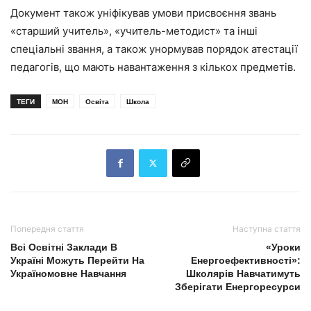
Документ також уніфікував умови присвоєння звань
«старший учитель», «учитель-методист» та інші
спеціальні звання, а також унормував порядок атестації
педагогів, що мають навантаження з кількох предметів.
ТЕГИ
МОН
Освіта
Школа
Попередня стаття
Наступна стаття
Всі Освітні Заклади В
«Уроки
Україні Можуть Перейти На
Енергоефективності»:
Україномовне Навчання
Школярів Навчатимуть
Зберігати Енергоресурси