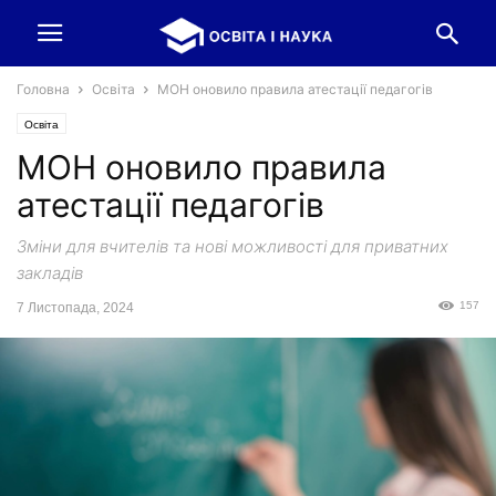
Головна
Освіта
МОН оновило правила атестації педагогів
Освіта
МОН оновило правила
атестації педагогів
Зміни для вчителів та нові можливості для приватних
закладів
157
7 Листопада, 2024