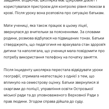
завдання. Водночас школярка має цукровий діабет і
користувалася пристроєм для контролю рівня глюкози в
крові. Після уроку вона розповіла про ситуацію батькам.
Мати учениці, яка також працює в цьому ліцеї,
звернулася до вчительки за поясненнями. За словами
родини, розмова відбулася на підвищених тонах. Батьки
стверджують, що педагогиня не врахувала стан здоров’я
дитини та наполягала, що учениця мала повідомити про
потребу використання телефону на початку заняття.
Після інциденту школярка перестала відвідувати уроки
географії, отримала неатестацію з однієї з тем, що
вплинуло на семестрову оцінку. Батьки звернулися зі
скаргами до поліції, управління освіти Острозької
міської ради та до уповноваженого Верховної Ради з
прав людини. Згодом справа дійшла до суду.