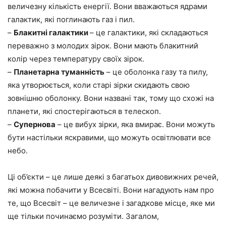
величезну кількість енергії. Вони вважаються ядрами
галактик, які поглинають газ і пил.
–
Блакитні галактики
– це галактики, які складаються
переважно з молодих зірок. Вони мають блакитний
колір через температуру своїх зірок.
–
Планетарна туманність
– це оболонка газу та пилу,
яка утворюється, коли старі зірки скидають свою
зовнішню оболонку. Вони названі так, тому що схожі на
планети, які спостерігаються в телескоп.
–
Супернова
– це вибух зірки, яка вмирає. Вони можуть
бути настільки яскравими, що можуть освітлювати все
небо.
Ці об’єкти – це лише деякі з багатьох дивовижних речей,
які можна побачити у Всесвіті. Вони нагадують нам про
те, що Всесвіт – це величезне і загадкове місце, яке ми
ще тільки починаємо розуміти. Загалом,