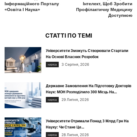
Інформаційного Порталу
Інтелект, Щоб Зробити
«Освіта І Наука»
Профілактичну Медицину
Доступною
СТАТТІ ПО ТЕМІ
Університети Зможуть Створювати Стартапи
На Основі Власних Розробок
3 Серпня, 2026
НАУКА
Державне Замовлення На Підготовку Докторів
Наук: МОН Розподілило 300 Місць На...
29 Липня, 2026
НАУКА
Університети Отримали Понад 3 Млрд Грн На
Науку: Чи Стане Це...
28 Липня, 2026
НАУКА