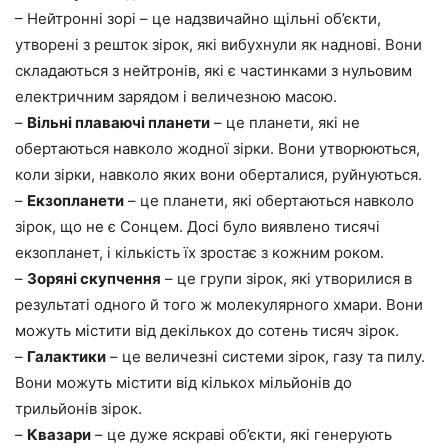
– Нейтронні зорі – це надзвичайно щільні об’єкти,
утворені з решток зірок, які вибухнули як наднові. Вони
складаються з нейтронів, які є частинками з нульовим
електричним зарядом і величезною масою.
–
Вільні плаваючі планети
– це планети, які не
обертаються навколо жодної зірки. Вони утворюються,
коли зірки, навколо яких вони оберталися, руйнуються.
–
Екзопланети
– це планети, які обертаються навколо
зірок, що не є Сонцем. Досі було виявлено тисячі
екзопланет, і кількість їх зростає з кожним роком.
–
Зоряні скупчення
– це групи зірок, які утворилися в
результаті одного й того ж молекулярного хмари. Вони
можуть містити від декількох до сотень тисяч зірок.
–
Галактики
– це величезні системи зірок, газу та пилу.
Вони можуть містити від кількох мільйонів до
трильйонів зірок.
–
Квазари
– це дуже яскраві об’єкти, які генерують