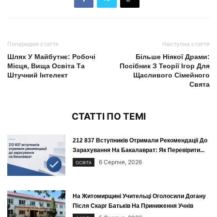
Попередня стаття
Наступна стаття
Шлях У Майбутнє: Робочі
Більше Ніякої Драми:
Місця, Вища Освіта Та
Посібник З Теорії Ігор Для
Штучний Інтелект
Щасливого Сімейного
Свята
СТАТТІ ПО ТЕМІ
212 837 Вступників Отримали Рекомендації До
Зарахування На Бакалаврат: Як Перевірити...
6 Серпня, 2026
ОСВІТА
На Житомирщині Учительці Оголосили Догану
Після Скарг Батьків На Приниження Учнів