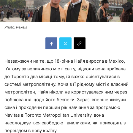
Photo: Pexels
Незважаючи на те, що 18-річна Найя виросла в Мехіко,
п’ятому за величиною місті світу, відколи вона приїхала
до Торонто два місяці тому, їй важко орієнтуватися в
системі метрополітену. Хоча в її рідному місті є власний
метрополітен, Найя ніколи не користувалася ним через
побоювання щодо його безпеки. Зараз, вперше живучи
сама і проходячи перший рік навчання за програмою
Navitas в Toronto Metropolitan University, вона
насолоджується свободою і викликами, які приходять з
переїздом в нову країну.