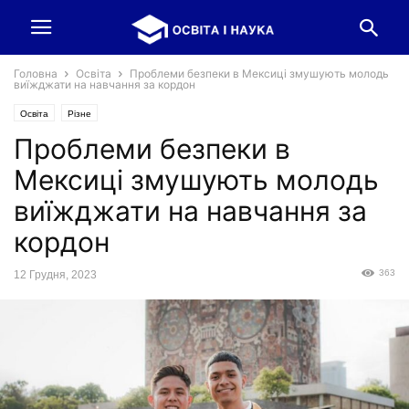
Головна
Освіта
Проблеми безпеки в Мексиці змушують молодь
виїжджати на навчання за кордон
Освіта
Різне
Проблеми безпеки в
Мексиці змушують молодь
виїжджати на навчання за
кордон
363
12 Грудня, 2023