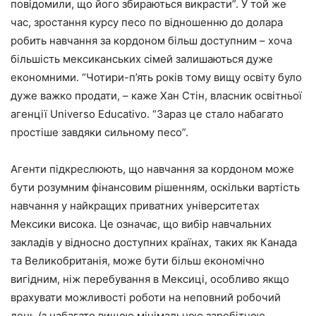
повідомили, що його збираються викрасти”. У той же
час, зростання курсу песо по відношенню до долара
робить навчання за кордоном більш доступним – хоча
більшість мексиканських сімей залишаються дуже
економними. “Чотири-п’ять років тому вищу освіту було
дуже важко продати, – каже Хан Стін, власник освітньої
агенції Universo Educativo. “Зараз це стало набагато
простіше завдяки сильному песо”.
Агенти підкреслюють, що навчання за кордоном може
бути розумним фінансовим рішенням, оскільки вартість
навчання у найкращих приватних університетах
Мексики висока. Це означає, що вибір навчальних
закладів у відносно доступних країнах, таких як Канада
та Великобританія, може бути більш економічно
вигідним, ніж перебування в Мексиці, особливо якщо
врахувати можливості роботи на неповний робочий
день (з набагато вищою мінімальною заробітною