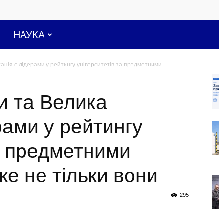
НАУКА
нія є лідерами у рейтингу університетів за предметними...
и та Велика
рами у рейтингу
а предметними
же не тільки вони
295