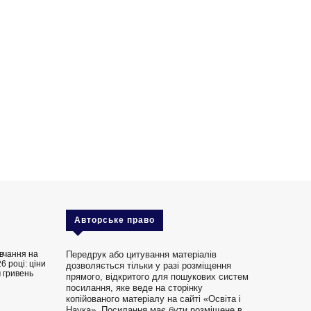
Авторське право
вчання на
Передрук або цитування матеріалів
6 році: ціни
дозволяється тільки у разі розміщення
 гривень
прямого, відкритого для пошукових систем
посилання, яке веде на сторінку
копійованого матеріалу на сайті «Освіта і
Наука». Посилання має бути розміщене в