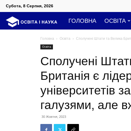
Субота, 8 Серпня, 2026
Освіта
ГОЛОВНА
ОСВІТА
і
Головна
Освіта
Сполучені Штати та Велика Брита
Освіта
наука
Сполучені Штат
Британія є ліде
університетів з
галузями, але в
30 Жовтня, 2023