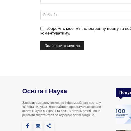
збережіть моє ім'я, електронну пошту та ве
коментуватиму.
Освіта і Наука
Попу
Запрошуємо долучитися до інформаційного порталу
«Освіта і Наука». Дізнавайтеся про актуальні новини
освіти і науки в Україні та світі. З питань розміщення
реклами звертайтеся за адресою portal-oin@i.ua.