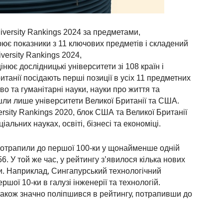
iversity Rankings 2024 за предметами,
рює показники з 11 ключових предметів і складений
versity Rankings 2024,
нює дослідницькі університети зі 108 країн і
итанії посідають перші позиції в усіх 11 предметних
во та гуманітарні науки, науки про життя та
йшли лише університети Великої Британії та США.
rsity Rankings 2020, блок США та Великої Британії
іальних науках, освіті, бізнесі та економіці.
потрапили до першої 100-ки у щонайменше одній
56. У той же час, у рейтингу з’явилося кілька нових
ки. Наприклад, Сингапурський технологічний
шої 10-ки в галузі інженерії та технологій.
також значно поліпшився в рейтингу, потрапивши до