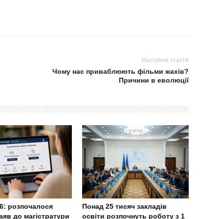
Наступна стаття
Чому нас приваблюють фільми жахів?
Причини в еволюції
6: розпочалося
Понад 25 тисяч закладів
аяв до магістратури
освіти розпочнуть роботу з 1