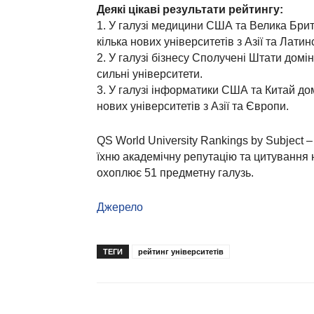
Деякі цікаві результати рейтингу:
1. У галузі медицини США та Велика Брит
кілька нових університетів з Азії та Лати
2. У галузі бізнесу Сполучені Штати домі
сильні університети.
3. У галузі інформатики США та Китай дом
нових університетів з Азії та Європи.
QS World University Rankings by Subject 
їхню академічну репутацію та цитування н
охоплює 51 предметну галузь.
Джерело
ТЕГИ
рейтинг університетів