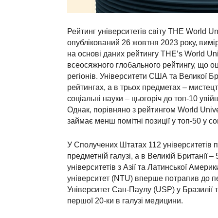
Рейтинг університетів світу THE World Un
опублікований 26 жовтня 2023 року, вимі
на основі даних рейтингу THE’s World Uni
всеосяжного глобального рейтингу, що оці
регіонів. Університети США та Великої Бр
рейтингах, а в трьох предметах – мистецт
соціальні науки – цьогоріч до топ-10 уві
Однак, порівняно з рейтингом World Unive
займає менш помітні позиції у топ-50 у соц
У Сполучених Штатах 112 університетів 
предметній галузі, а в Великій Британії – 
університетів з Азії та Латинської Амери
університет (NTU) вперше потрапив до пер
Університет Сан-Паулу (USP) у Бразилії 
першої 20-ки в галузі медицини.