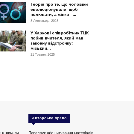
Теорія про те, що чоловіки
еволюціонували, щоб
полювати, а жінки –...
3 Листопада, 2023
У Харкові співробітник ТЦК
побив вчителя, який мав
законну відстрочку:
міський...
21 Травня, 2025
Авторське право
ів отримали
Передрук або цитування матеріалів