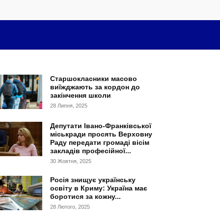
Старшокласники масово
виїжджають за кордон до
закінчення школи
28 Липня, 2025
Депутати Івано-Франківської
міськради просять Верховну
Раду передати громаді вісім
закладів професійної...
30 Жовтня, 2025
Росія знищує українську
освіту в Криму: Україна має
боротися за кожну...
28 Лютого, 2025