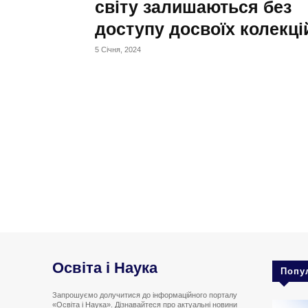
світу залишаються без
доступу досвоїх колекці
5 Січня, 2024
Освіта і Наука
Попу
Запрошуємо долучитися до інформаційного порталу
«Освіта і Наука». Дізнавайтеся про актуальні новини