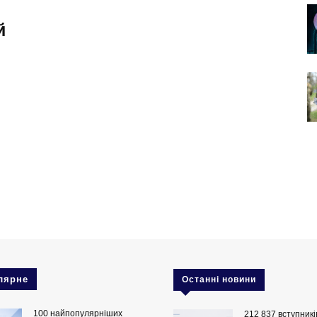
й
лярне
Останні новини
100 найпопулярніших
212 837 вступник