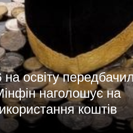
 на освіту передбачи
Мінфін наголошує на
икористання коштів