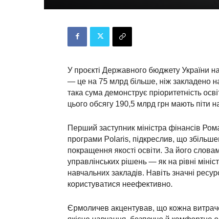
У проєкті Державного бюджету України на
— це на 75 млрд більше, ніж закладено на
така сума демонструє пріоритетність осві
цього обсягу 190,5 млрд грн мають піти на
Перший заступник міністра фінансів Ром
програми Polaris, підкреслив, що збільш
покращення якості освіти. За його слова
управлінських рішень — як на рівні мініст
навчальних закладів. Навіть значні ресу
користуватися неефективно.
Єрмоличев акцентував, що кожна витраче