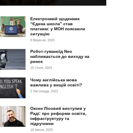
Електронний щоденник
“Єдина школа” став
платним: у МОН пояснили
ситуацію
8 Вересня, 2025
Робот-гуманоїд Neo
наближається до виходу на
ринок
15 Січня, 2024
Чому англійська мова
важлива у вищій освіті?
3 Листопада, 2023
Оксен Лісовий виступив у
Раді: про реформи освіти,
інфраструктуру та
підручники
18 Квітня, 2025