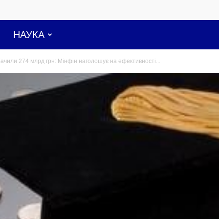
НАУКА
ачили 274 млрд грн: Мінфін наголошує на ефективності...