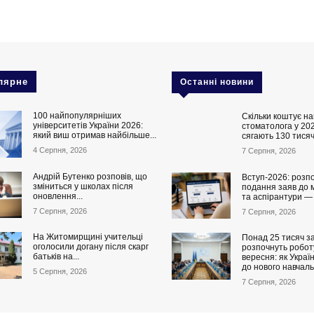
лярне
Останні новини
100 найпопулярніших
Скільки коштує на
університетів України 2026:
стоматолога у 202
який виш отримав найбільше...
сягають 130 тисяч
4 Серпня, 2026
7 Серпня, 2026
Андрій Бутенко розповів, що
Вступ-2026: розп
зміниться у школах після
подання заяв до 
оновлення...
та аспірантури —
7 Серпня, 2026
7 Серпня, 2026
На Житомирщині учительці
Понад 25 тисяч за
оголосили догану після скарг
розпочнуть роботу
батьків на...
вересня: як Украї
до нового навчаль
5 Серпня, 2026
7 Серпня, 2026