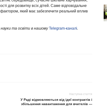
освітнє середовище, сучасне шкільне харчування,
сті для розвитку всіх дітей. Саме відповідальне
м фактором, який має забезпечити реальний вплив
 науки та освіти в нашому
Telegram-каналі
.
Наступна стаття
У Раді відмовляються від ідеї контрактів і
збільшення навантаження для вчителів —