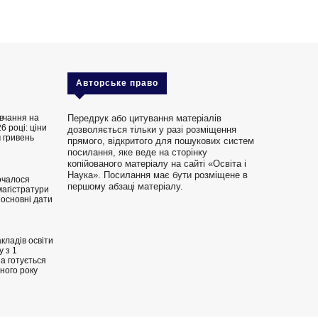
Авторське право
вчання на
Передрук або цитування матеріалів
6 році: ціни
дозволяється тільки у разі розміщення
 гривень
прямого, відкритого для пошукових систем
посилання, яке веде на сторінку
копійованого матеріалу на сайті «Освіта і
Наука». Посилання має бути розміщене в
очалося
першому абзаці матеріалу.
магістратури
 основні дати
кладів освіти
 з 1
на готується
ного року