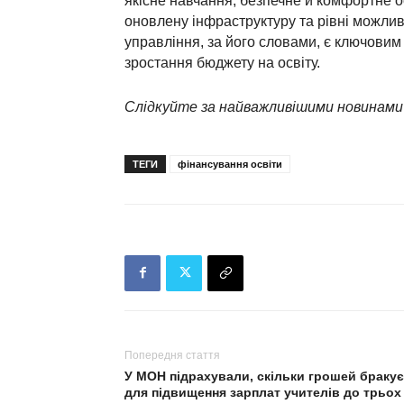
якісне навчання, безпечне й комфортне 
оновлену інфраструктуру та рівні можливо
управління, за його словами, є ключови
зростання бюджету на освіту.
Слідкуйте за найважливішими новинами
ТЕГИ
фінансування освіти
Попередня стаття
У МОН підрахували, скільки грошей бракує
для підвищення зарплат учителів до трьох