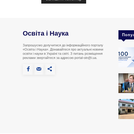
Освіта і Наука
Попу
Запрошуємо долучитися до інформаційного порталу
«Освіта і Наука». Дізнавайтеся про актуальні новини
освіти і науки в Україні та світі. З питань розміщення
реклами звертайтеся за адресою portal-oin@i.ua.