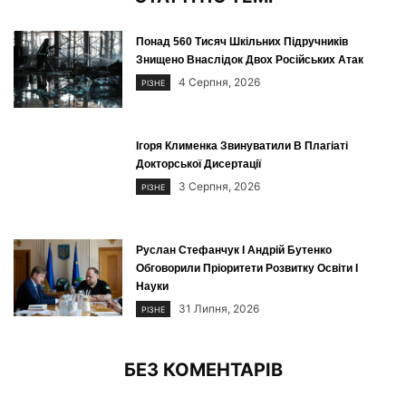
Понад 560 Тисяч Шкільних Підручників
Знищено Внаслідок Двох Російських Атак
4 Серпня, 2026
РІЗНЕ
Ігоря Клименка Звинуватили В Плагіаті
Докторської Дисертації
3 Серпня, 2026
РІЗНЕ
Руслан Стефанчук І Андрій Бутенко
Обговорили Пріоритети Розвитку Освіти І
Науки
31 Липня, 2026
РІЗНЕ
БЕЗ КОМЕНТАРІВ