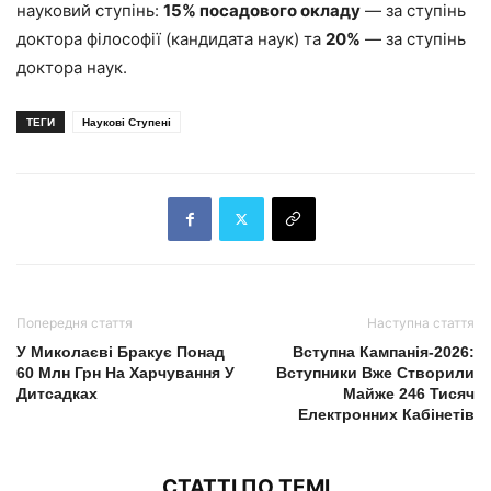
науковий ступінь:
15% посадового окладу
— за ступінь
доктора філософії (кандидата наук) та
20%
— за ступінь
доктора наук.
ТЕГИ
Наукові Ступені
Попередня стаття
Наступна стаття
У Миколаєві Бракує Понад
Вступна Кампанія-2026:
60 Млн Грн На Харчування У
Вступники Вже Створили
Дитсадках
Майже 246 Тисяч
Електронних Кабінетів
СТАТТІ ПО ТЕМІ