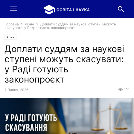
Головна
Різне
Доплати суддям за наукові ступені можуть
скасувати: у Раді готують законопроєкт
Різне
Доплати суддям за наукові
ступені можуть скасувати:
у Раді готують
законопроєкт
154
7 Липня, 2026