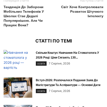
Попередня стаття
Наступна стаття
Тенденція До Заборони
Світ Хоче Контролювати
Мобільних Телефонів У
Розвиток Штучного
Школах Стає Дедалі
Інтелекту
Популярнішою. Але Чи
Працює Вона?
СТАТТІ ПО ТЕМІ
Скільки Коштує Навчання На Стоматолога У
2026 Році: Ціни Сягають 130...
7 Серпня, 2026
ОСВІТА
Вступ-2026: Розпочалося Подання Заяв До
Магістратури Та Аспірантури — Основні Дати
7 Серпня, 2026
ОСВІТА