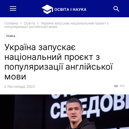
Головна
Освіта
Україна запускає національний проєкт з
популяризації англійської мови
Освіта
Україна запускає
національний проєкт з
популяризації англійської
мови
352
2 Листопада, 2023