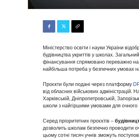
Міністерство освіти і науки України відо
будівництва укриттів у школах. Загальн
фінансування спрямовано переважно на 8
найбільша потреба у безпечних умовах н
Проєкти були подані через платформу
D
від обласних військових адміністрацій. На
Харківській, Дніпропетровській, Запорізьк
школи з найгіршими умовами для очного 
Серед пріоритетних проєктів –
будівницт
дозволить школам безпечно проводити очн
цьому сотні тисяч учнів зможуть поступо