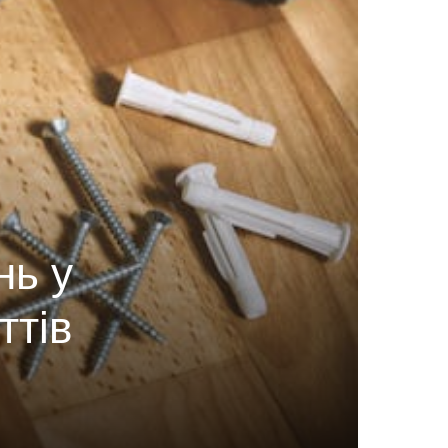
нь у
ттів