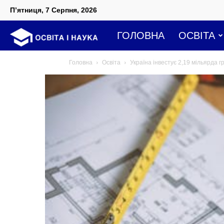
П’ятниця, 7 Серпня, 2026
Освіта
ГОЛОВНА
ОСВІТА
Головна
Освіта
Україна інвестує 2,19 мільярда г
і
наука