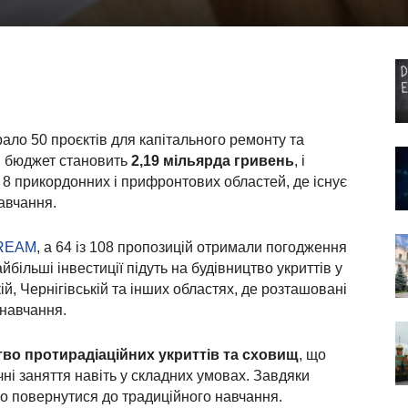
брало 50 проєктів для капітального ремонту та
ий бюджет становить
2,19 мільярда гривень
, і
 прикордонних і прифронтових областей, де існує
авчання.
REAM
, а 64 із 108 пропозицій отримали погодження
йбільші інвестиції підуть на будівництво укриттів у
ій, Чернігівській та інших областях, де розташовані
навчання.
во протирадіаційних укриттів та сховищ
, що
і заняття навіть у складних умовах. Завдяки
во повернутися до традиційного навчання.