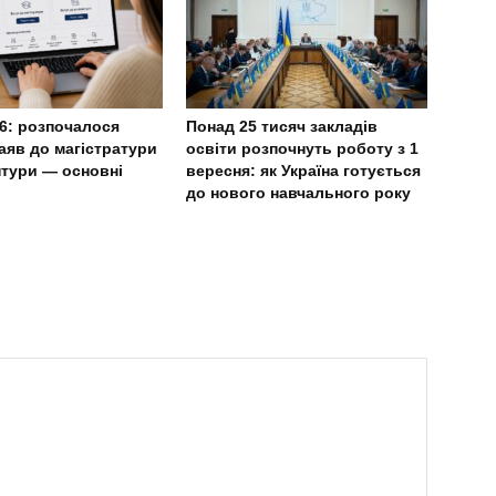
6: розпочалося
Понад 25 тисяч закладів
аяв до магістратури
освіти розпочнуть роботу з 1
нтури — основні
вересня: як Україна готується
до нового навчального року