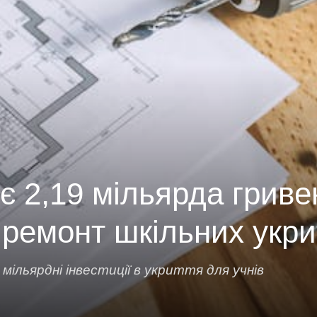
ує 2,19 мільярда гриве
 ремонт шкільних укри
 мільярдні інвестиції в укриття для учнів