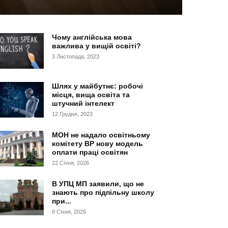
Чому англійська мова
важлива у вищій освіті?
3 Листопада, 2023
Шлях у майбутнє: робочі
місця, вища освіта та
штучний інтелект
12 Грудня, 2023
МОН не надало освітньому
комітету ВР нову модель
оплати праці освітян
22 Січня, 2026
В УПЦ МП заявили, що не
знають про підпільну школу
при...
8 Січня, 2026