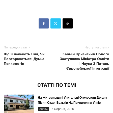
Попередня стаття
Наступна стаття
Що Означають Сни, Які
Кабмін Призначив Нового
Повторюються: Думка
Заступника Міністра Освіти
Психологів
І Науки З Питань
Європейської Інтеграції
СТАТТІ ПО ТЕМІ
На Житомирщині Учительці Оголосили Догану
Після Скарг Батьків На Приниження Учнів
5 Серпня, 2026
ОСВІТА