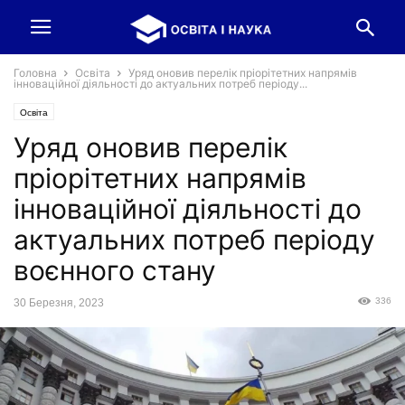
Головна
Освіта
Уряд оновив перелік пріорітетних напрямів
інноваційної діяльності до актуальних потреб періоду...
Освіта
Уряд оновив перелік
пріорітетних напрямів
інноваційної діяльності до
актуальних потреб періоду
воєнного стану
336
30 Березня, 2023