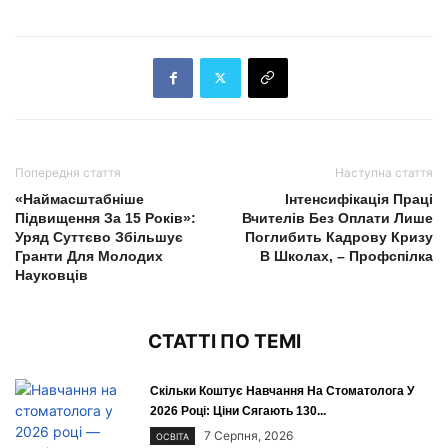
Попередня стаття
Наступна стаття
«Наймасштабніше
Інтенсифікація Праці
Підвищення За 15 Років»:
Вчителів Без Оплати Лише
Уряд Суттєво Збільшує
Поглибить Кадрову Кризу
Гранти Для Молодих
В Школах, – Профспілка
Науковців
СТАТТІ ПО ТЕМІ
Скільки Коштує Навчання На Стоматолога У
2026 Році: Ціни Сягають 130...
7 Серпня, 2026
ОСВІТА