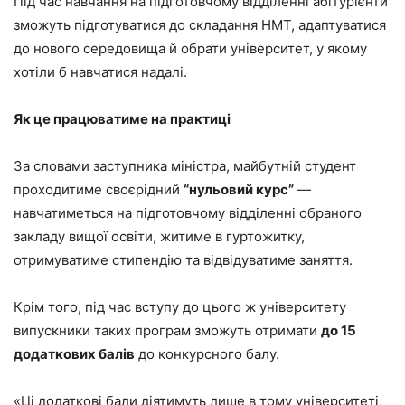
Під час навчання на підготовчому відділенні абітурієнти
зможуть підготуватися до складання НМТ, адаптуватися
до нового середовища й обрати університет, у якому
хотіли б навчатися надалі.
Як це працюватиме на практиці
За словами заступника міністра, майбутній студент
проходитиме своєрідний
“нульовий курс”
—
навчатиметься на підготовчому відділенні обраного
закладу вищої освіти, житиме в гуртожитку,
отримуватиме стипендію та відвідуватиме заняття.
Крім того, під час вступу до цього ж університету
випускники таких програм зможуть отримати
до 15
додаткових балів
до конкурсного балу.
«Ці додаткові бали діятимуть лише в тому університеті,