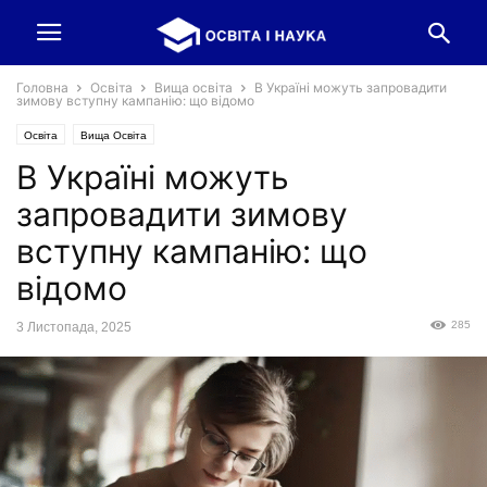
Головна
Освіта
Вища освіта
В Україні можуть запровадити
зимову вступну кампанію: що відомо
Освіта
Вища Освіта
В Україні можуть
запровадити зимову
вступну кампанію: що
відомо
285
3 Листопада, 2025