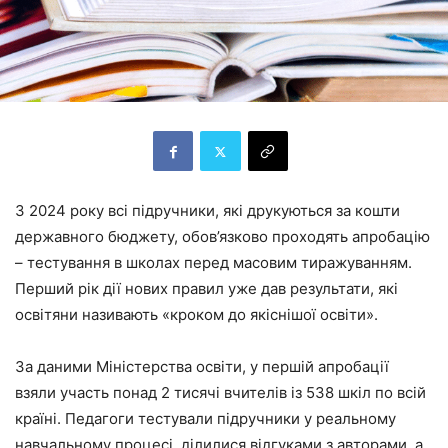
З 2024 року всі підручники, які друкуються за кошти
державного бюджету, обов’язково проходять апробацію
– тестування в школах перед масовим тиражуванням.
Перший рік дії нових правил уже дав результати, які
освітяни називають «кроком до якіснішої освіти».
За даними Міністерства освіти, у першій апробації
взяли участь понад 2 тисячі вчителів із 538 шкіл по всій
країні. Педагоги тестували підручники у реальному
навчальному процесі, ділилися відгуками з авторами, а