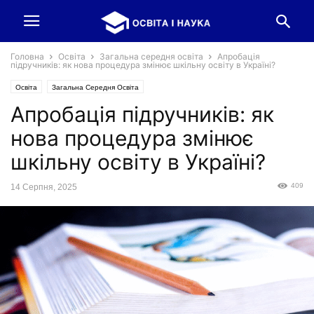
Головна
Освіта
Загальна середня освіта
Апробація
підручників: як нова процедура змінює шкільну освіту в Україні?
Освіта
Загальна Середня Освіта
Апробація підручників: як
нова процедура змінює
шкільну освіту в Україні?
409
14 Серпня, 2025