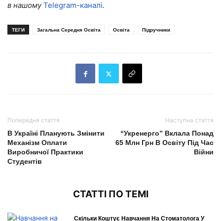
в нашому
Telegram-каналі
.
ТЕГИ
Загальна Середня Освіта
Освіта
Підручники
Попередня стаття
Наступна стаття
В Україні Планують Змінити
“Укренерго” Вклала Понад
Механізм Оплати
65 Млн Грн В Освіту Під Час
Виробничої Практики
Війни
Студентів
СТАТТІ ПО ТЕМІ
Скільки Коштує Навчання На Стоматолога У