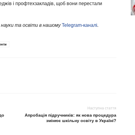
еджів і профтехзакладів, щоб вони перестали
 науки та освіти в нашому
Telegram-каналі
.
енти
Наступна стаття
до
Апробація підручників: як нова процедура
змінює шкільну освіту в Україні?