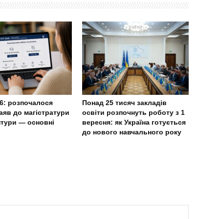
6: розпочалося
Понад 25 тисяч закладів
аяв до магістратури
освіти розпочнуть роботу з 1
нтури — основні
вересня: як Україна готується
до нового навчального року