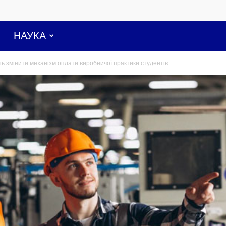
НАУКА
ть змінити механізм оплати виробничої практики студентів