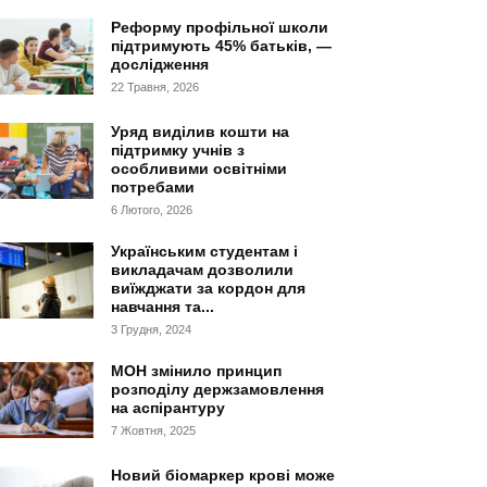
Реформу профільної школи
підтримують 45% батьків, —
дослідження
22 Травня, 2026
Уряд виділив кошти на
підтримку учнів з
особливими освітніми
потребами
6 Лютого, 2026
Українським студентам і
викладачам дозволили
виїжджати за кордон для
навчання та...
3 Грудня, 2024
МОН змінило принцип
розподілу держзамовлення
на аспірантуру
7 Жовтня, 2025
Новий біомаркер крові може