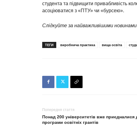
студента та підвищити привабливість кол
асоціюватися з «ПТУ» чи «бурсею».
Слідкуйте за найважливішими новинами
ТЕГИ
виробнича практика
вища освіта
студ
Попередня стаття
Понад 200 університетів вже приєдналися 
програми освітніх грантів