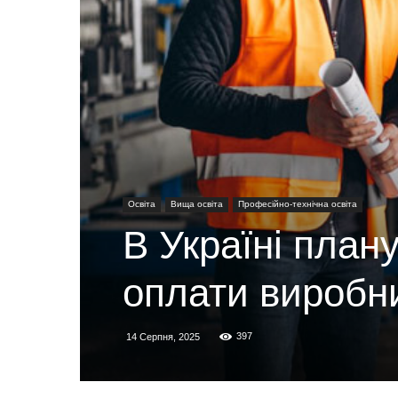
Освіта
Вища освіта
Професійно-технічна освіта
В Україні план
оплати виробни
397
14 Серпня, 2025