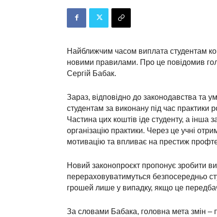
Найближчим часом виплата студентам кош
новими правилами. Про це повідомив гол
Сергій Бабак.
Зараз, відповідно до законодавства та ум
студентам за виконану під час практики р
Частина цих коштів іде студенту, а інша 
організацію практики. Через це учні отр
мотивацію та впливає на престиж профте
Новий законопроєкт пропонує зробити ви
перераховуватимуться безпосередньо сту
грошей лише у випадку, якщо це передб
За словами Бабака, головна мета змін – 