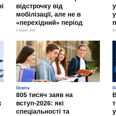
ні
відстрочку від
у
мобілізації, але не в
у
«перехідний» період
п
5 Травня, 2025
30
Освіта
О
805 тисяч заяв на
В
к
вступ-2026: які
т
спеціальності та
у