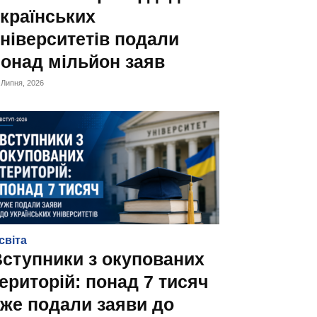
країнських
ніверситетів подали
онад мільйон заяв
 Липня, 2026
світа
ступники з окупованих
ериторій: понад 7 тисяч
же подали заяви до