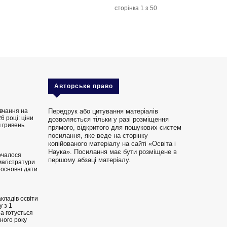
сторінка 1 з 50
Авторське право
вчання на
Передрук або цитування матеріалів
6 році: ціни
дозволяється тільки у разі розміщення
 гривень
прямого, відкритого для пошукових систем
посилання, яке веде на сторінку
копійованого матеріалу на сайті «Освіта і
Наука». Посилання має бути розміщене в
очалося
першому абзаці матеріалу.
магістратури
 основні дати
кладів освіти
 з 1
на готується
ного року