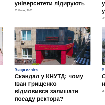
університети лідирують
у
у
28 Липня, 2026
29
Вища освіта
В
Скандал у КНУТД: чому
Іван Грищенко
н
відмовився залишати
25
посаду ректора?