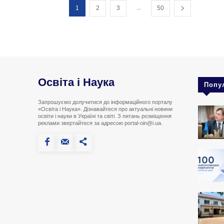
...
1
2
3
50
Освіта і Наука
Попу
Запрошуємо долучитися до інформаційного порталу
«Освіта і Наука». Дізнавайтеся про актуальні новини
освіти і науки в Україні та світі. З питань розміщення
реклами звертайтеся за адресою portal-oin@i.ua.