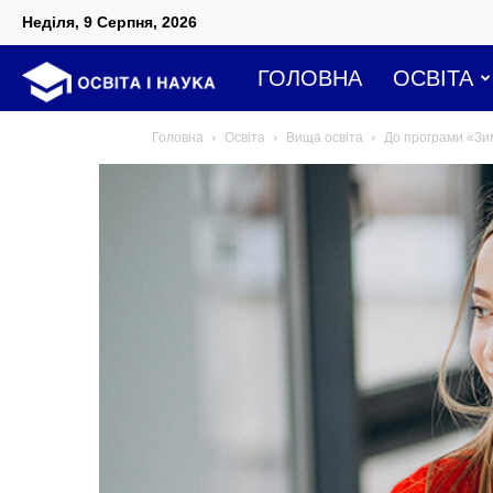
Неділя, 9 Серпня, 2026
Освіта
ГОЛОВНА
ОСВІТА
Головна
Освіта
Вища освіта
До програми «Зи
і
наука