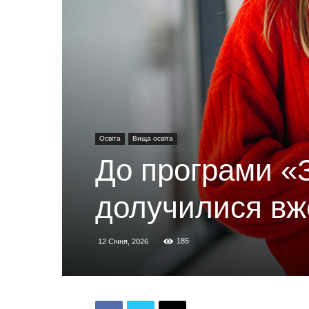
Освіта
Вища освіта
До програми «
долучилися вже
185
12 Січня, 2026