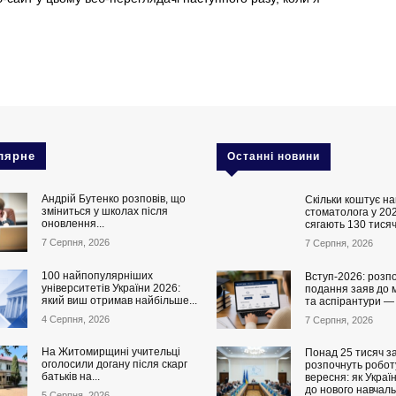
лярне
Останні новини
Андрій Бутенко розповів, що
Скільки коштує на
зміниться у школах після
стоматолога у 202
оновлення...
сягають 130 тисяч
7 Серпня, 2026
7 Серпня, 2026
100 найпопулярніших
Вступ-2026: розп
університетів України 2026:
подання заяв до 
який виш отримав найбільше...
та аспірантури —
4 Серпня, 2026
7 Серпня, 2026
На Житомирщині учительці
Понад 25 тисяч за
оголосили догану після скарг
розпочнуть роботу
батьків на...
вересня: як Украї
до нового навчаль
5 Серпня, 2026