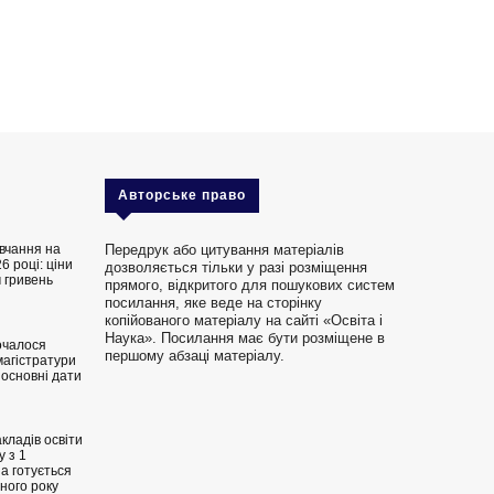
Авторське право
вчання на
Передрук або цитування матеріалів
6 році: ціни
дозволяється тільки у разі розміщення
 гривень
прямого, відкритого для пошукових систем
посилання, яке веде на сторінку
копійованого матеріалу на сайті «Освіта і
Наука». Посилання має бути розміщене в
очалося
першому абзаці матеріалу.
магістратури
 основні дати
кладів освіти
 з 1
на готується
ного року