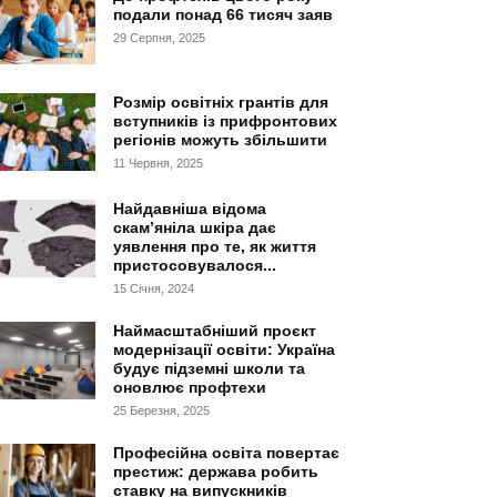
подали понад 66 тисяч заяв
29 Серпня, 2025
Розмір освітніх грантів для
вступників із прифронтових
регіонів можуть збільшити
11 Червня, 2025
Найдавніша відома
скам’яніла шкіра дає
уявлення про те, як життя
пристосовувалося...
15 Січня, 2024
Наймасштабніший проєкт
модернізації освіти: Україна
будує підземні школи та
оновлює профтехи
25 Березня, 2025
Професійна освіта повертає
престиж: держава робить
ставку на випускників