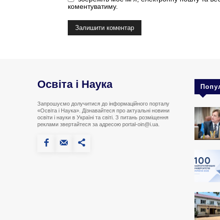
коментуватиму.
Освіта і Наука
Попу
Запрошуємо долучитися до інформаційного порталу
«Освіта і Наука». Дізнавайтеся про актуальні новини
освіти і науки в Україні та світі. З питань розміщення
реклами звертайтеся за адресою portal-oin@i.ua.