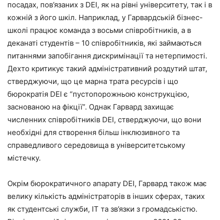
посадах, пов’язаних з DEI, як на рівні університету, так і в
кожній з його шкіл. Наприклад, у Гарвардській бізнес-
школі працює команда з восьми співробітників, а в
деканаті студентів – 10 співробітників, які займаються
питаннями запобігання дискримінації та нетерпимості.
Дехто критикує такий адміністративний роздутий штат,
стверджуючи, що це марна трата ресурсів і що
бюрократія DEI є “пустопорожньою конструкцією,
заснованою на фікції”. Однак Гарвард захищає
численних співробітників DEI, стверджуючи, що вони
необхідні для створення більш інклюзивного та
справедливого середовища в університетському
містечку.
Окрім бюрократичного апарату DEI, Гарвард також має
велику кількість адміністраторів в інших сферах, таких
як студентські служби, ІТ та зв’язки з громадськістю.