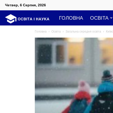
Четвер, 6 Серпня, 2026
Освіта
ГОЛОВНА
ОСВІТА
Головна
Освіта
Загальна середня освіта
Київ
і
наука