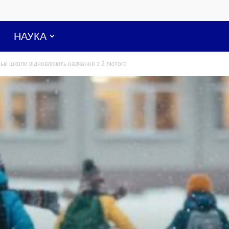
НАУКА
ські школи відновлюють навчання з 2 лютого