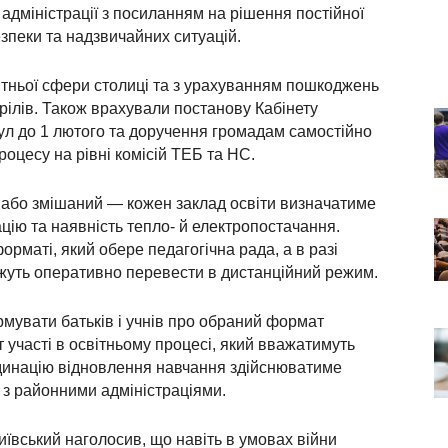
 адміністрації з посиланням на рішення постійної
езпеки та надзвичайних ситуацій.
ітньої сфери столиці та з урахуванням пошкоджень
рілів. Також врахували постанову Кабінету
ул до 1 лютого та доручення громадам самостійно
оцесу на рівні комісій ТЕБ та НС.
 або змішаний — кожен заклад освіти визначатиме
цію та наявність тепло- й електропостачання.
рматі, який обере педагогічна рада, а в разі
ожуть оперативно перевести в дистанційний режим.
рмувати батьків і учнів про обраний формат
 участі в освітньому процесі, який вважатимуть
динацію відновлення навчання здійснюватиме
 з районними адміністраціями.
вський наголосив, що навіть в умовах війни