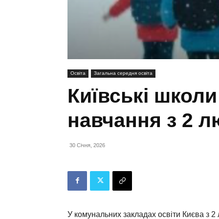
Освіта
Загальна середня освіта
Київські школ
навчання з 2 л
30 Січня, 2026
У комунальних закладах освіти Києва з 2