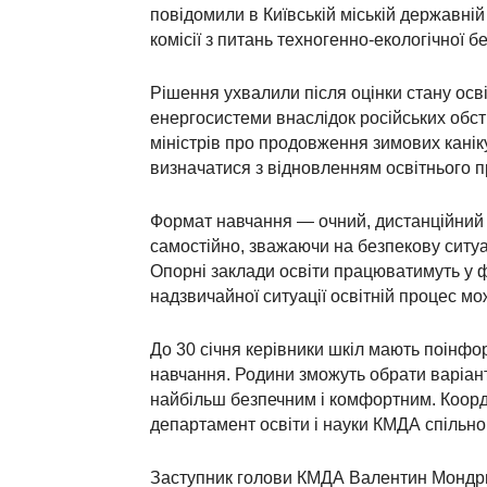
повідомили в Київській міській державній
комісії з питань техногенно-екологічної б
Рішення ухвалили після оцінки стану осв
енергосистеми внаслідок російських обст
міністрів про продовження зимових канік
визначатися з відновленням освітнього пр
Формат навчання — очний, дистанційний
самостійно, зважаючи на безпекову ситуа
Опорні заклади освіти працюватимуть у фо
надзвичайної ситуації освітній процес м
До 30 січня керівники шкіл мають поінфо
навчання. Родини зможуть обрати варіант
найбільш безпечним і комфортним. Коор
департамент освіти і науки КМДА спільно
Заступник голови КМДА Валентин Мондриї