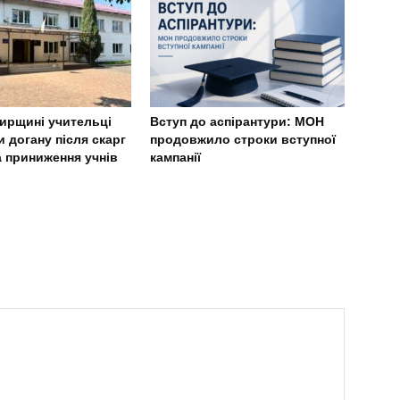
ирщині учительці
Вступ до аспірантури: МОН
 догану після скарг
продовжило строки вступної
а приниження учнів
кампанії