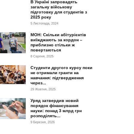
В Україні запровадять
загальну військову
підготовку для студентів з
2025 року
5 Листопада, 2024
МОН: Скільки абітурієнтів
виїжджають за кордон –
приблизно стільки ж
повертаються
8 Серпня, 2025
Студенти другого курсу поки
не отримали гранти на
навчання: підтвердження
через...
29 Жовтня, 2025
Уряд затвердив новий
порядок фінансування
науки: понад 3 млрд грн
розподілять...
9 Березня, 2026