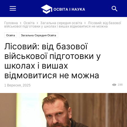
Головна
Освіта
Загальна середня освіта
Лісовий: від базової
військової підготовки у школах і вишах відмовитися не можна
Освіта
Загальна Середня Освіта
Лісовий: від базової
військової підготовки у
школах і вишах
відмовитися не можна
198
1 Вересня, 2025