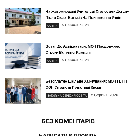
На Житомирщині Учительці Оголосили Догану
Після Скарг Батьків На Приниження Учнів
5 Серпня, 2026
ОСВІТА
Вступ До Аспірантури: МОН Продовжило
Строки Вступної Кампанії
5 Серпня, 2026
ОСВІТА
Безоплатне Шкільне Харчування: МОН І ВПП
ООН Узгодили Подальші Кроки
5 Серпня, 2026
ЗАГАЛЬНА СЕРЕДНЯ ОСВІТА
БЕЗ КОМЕНТАРІВ
НАПИСАТИ ВІДПОВІДЬ