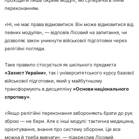
проходити лише окремі модулі, які суперечать їхнім
переконанням.
«Ні, не має права відмовитися. Він може відмовитися від
певних модулів», — відповів Лісовий на запитання, чи
дозволяє закон уникнути військової підготовки через
релігійні погляди.
Таке правило стосується як шкільного предмета
«Захист України»
, так і університетського курсу базової
військової підготовки, який у майбутньому
трансформують в дисципліну
«Основи національного
спротиву»
.
«Якщо релігійні переконання забороняють брати до рук
зброю — не бери. Але є інші модулі: тактична медицина,
орієнтування, знання про систему оборони. Це все
можна й треба вивчати», — підкреслив Лісовий.