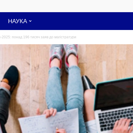
НАУКА
-2025: понад 196 тисяч заяв до магістратури