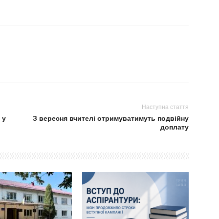
Наступна стаття
 у
З вересня вчителі отримуватимуть подвійну
доплату