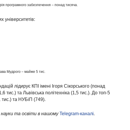
ерія програмного забезпечення – понад тисяча.
х університетів:
ава Мудрого – майже 5 тис.
ацій лідирує КПІ імені Ігоря Сікорського (понад
,6 тис.) та Львівська політехніка (1,5 тис.). До топ-5
тис.) та НУБіП (749).
 науки та освіти в нашому
Telegram-каналі
.