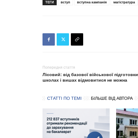
ТЕГИ
вступ
вступна кампанія
магістратура
Попередня стаття
Лісовий: від базової військової підготовки
школах і вишах відмовитися не можна
СТАТТІ ПО ТЕМІ
БІЛЬШЕ ВІД АВТОРА