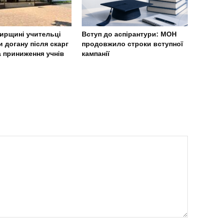
ирщині учительці
Вступ до аспірантури: МОН
 догану після скарг
продовжило строки вступної
а приниження учнів
кампанії