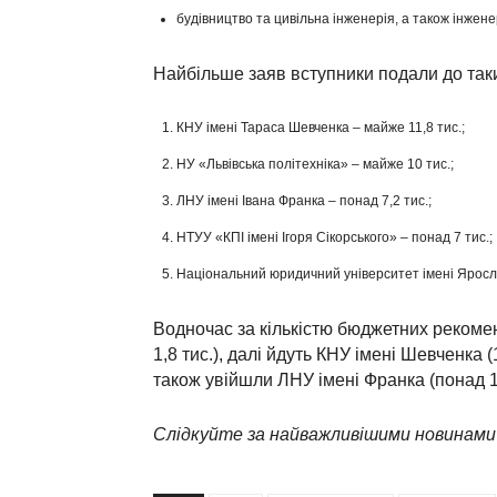
будівництво та цивільна інженерія, а також інжен
Найбільше заяв вступники подали до таки
КНУ імені Тараса Шевченка – майже 11,8 тис.;
НУ «Львівська політехніка» – майже 10 тис.;
ЛНУ імені Івана Франка – понад 7,2 тис.;
НТУУ «КПІ імені Ігоря Сікорського» – понад 7 тис.;
Національний юридичний університет імені Яросл
Водночас за кількістю бюджетних рекоменд
1,8 тис.), далі йдуть КНУ імені Шевченка (1
також увійшли ЛНУ імені Франка (понад 1 
Слідкуйте за найважливішими новинами