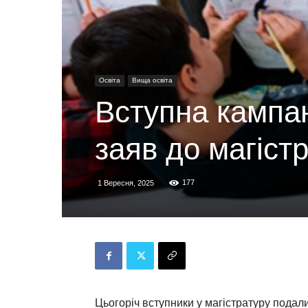
Освіта
Вища освіта
Вступна кампан
заяв до магіст
177
1 Вересня, 2025
Цьогоріч вступники у магістратуру подал