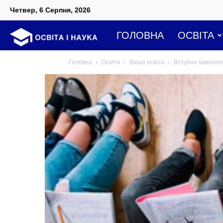
Четвер, 6 Серпня, 2026
Освіта
ГОЛОВНА
ОСВІТА
Головна
Освіта
Вища освіта
Вступна кампанія
і
наука