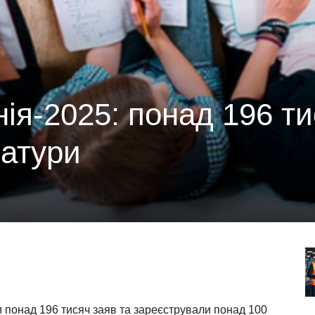
ія-2025: понад 196 т
ратури
и понад 196 тисяч заяв та зареєстрували понад 100