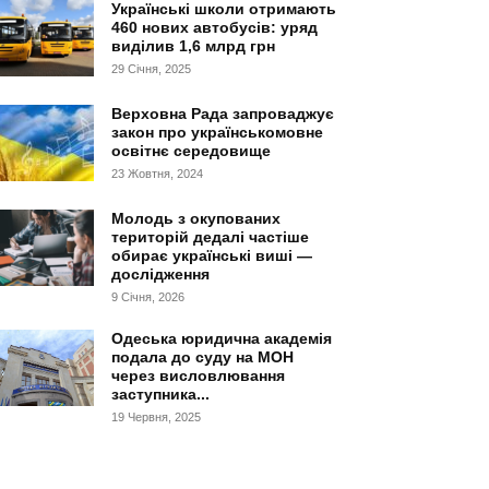
Українські школи отримають
460 нових автобусів: уряд
виділив 1,6 млрд грн
29 Січня, 2025
Верховна Рада запроваджує
закон про українськомовне
освітнє середовище
23 Жовтня, 2024
Молодь з окупованих
територій дедалі частіше
обирає українські виші —
дослідження
9 Січня, 2026
Одеська юридична академія
подала до суду на МОН
через висловлювання
заступника...
19 Червня, 2025