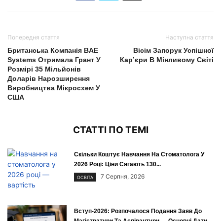
Попередня стаття
Наступна стаття
Британська Компанія BAE
Вісім Запорук Успішної
Systems Отримала Грант У
Кар’єри В Мінливому Світі
Розмірі 35 Мільйонів
Доларів Нарозширення
Виробництва Мікросхем У
США
СТАТТІ ПО ТЕМІ
Скільки Коштує Навчання На Стоматолога У
2026 Році: Ціни Сягають 130...
7 Серпня, 2026
ОСВІТА
Вступ-2026: Розпочалося Подання Заяв До