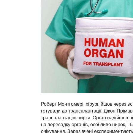
Роберт Монтгомері, хірург, йшов через в
готували до трансплантації. Джон Прімав
трансплантацію нирки. Орган надійшов ві
на пересадку органів, особливо нирок, і 
очікування. Зараз вчені експериментуют