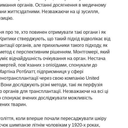
имання органів. Останні досягнення в медичному
ани життєздатними. Незважаючи на ці зусилля,
зицію.
я про те, хто повинен отримувати такі органи і як
Критики стверджують, що такий підхід відволікає від
тації органів, але прихильники такого підходу, як
 метод є перспективним рішенням. Монтгомері, який
міє відчайдушність очікування на орган. Нестача
смертей, пов’язаних з опіоїдами, спонукали до
артіна Ротблатт, підприємниця у сфері
сенотрансплантації через свою компанію United
Вони досліджують різні методи, такі як перфузія
ю органів для трансплантації. Незважаючи на всі ці
що спонукає вчених досліджувати можливість
ених тварин.
століття, коли вперше почали пересаджувати шкіру
єчок шимпанзе літнім чоловікам у 1920-х роках,