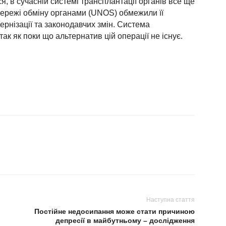
, в сучасній системі трансплантації органів все ще
мережі обміну органами (UNOS) обмежили її
ернізації та законодавчих змін. Система
ак як поки що альтернатив цій операції не існує.
Наступна стаття
Постійне недосипання може стати причиною
депресії в майбутньому – дослідження