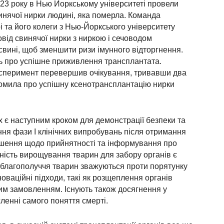
2023 року в Нью Йоркському університеті провели
инячої нирки людині, яка померла. Команда
 та його колеги з Нью-Йоркського університету
овід свинячої нирки з ниркою і сечоводом
свині, щоб зменшити ризи імунного відторгнення.
ть про успішне приживлення трансплантата.
ксперимент перевершив очікування, тривавши два
домила про успішну ксенотрансплантацію нирки
х є наступним кроком для демонстрації безпеки та
ня фази I клінічних випробувань після отримання
 Рішення щодо прийнятності та інформування про
ність вирощування тварин для забору органів є
благополуччя тварин зважуються проти порятунку
оваційні підходи, такі як розщеплення органів
ьним замовленням. Існують також досягнення у
ленні самого поняття смерті.