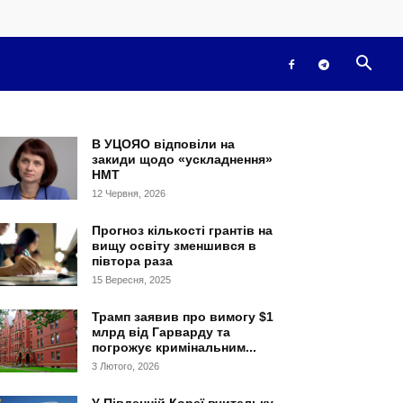
В УЦОЯО відповіли на
закиди щодо «ускладнення»
НМТ
12 Червня, 2026
Прогноз кількості грантів на
вищу освіту зменшився в
півтора раза
15 Вересня, 2025
Трамп заявив про вимогу $1
млрд від Гарварду та
погрожує кримінальним...
3 Лютого, 2026