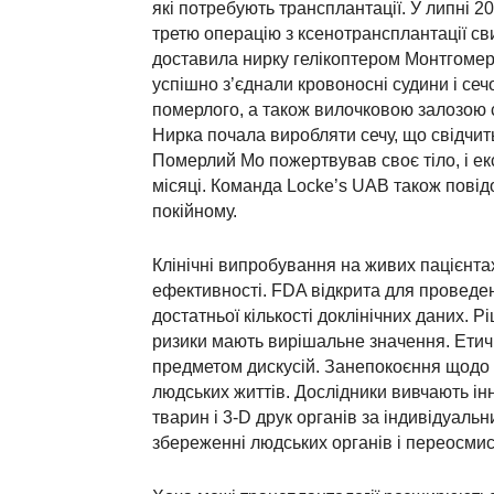
які потребують трансплантації. У липні 
третю операцію з ксенотрансплантації св
доставила нирку гелікоптером Монтгомері
успішно з’єднали кровоносні судини і сеч
померлого, а також вилочковою залозою 
Нирка почала виробляти сечу, що свідчи
Померлий Мо пожертвував своє тіло, і е
місяці. Команда Locke’s UAB також пові
покійному.
Клінічні випробування на живих пацієнта
ефективності. FDA відкрита для проведен
достатньої кількості доклінічних даних.
ризики мають вирішальне значення. Етич
предметом дискусій. Занепокоєння щодо 
людських життів. Дослідники вивчають інн
тварин і 3-D друк органів за індивідуал
збереженні людських органів і переосмис