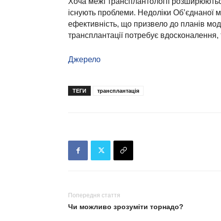
Хоча межі трансплантології розширюються
існують проблеми. Недоліки Об’єднаної 
ефективність, що призвело до планів мод
трансплантації потребує вдосконалення, т
Джерело
ТЕГИ
трансплантація
Попередня стаття
Чи можливо зрозуміти торнадо?