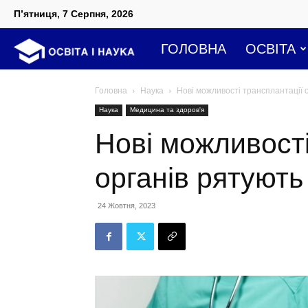
П’ятниця, 7 Серпня, 2026
Освіта
ГОЛОВНА
ОСВІТА
і
Головна
Наука
Нові можливості трансплантації 
Наука
Медицина та здоров'я
наука
Нові можливості
органів рятують
24 Жовтня, 2023