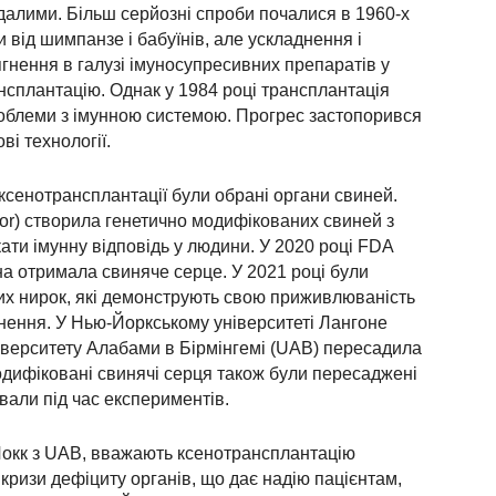
далими. Більш серйозні спроби почалися в 1960-х
 від шимпанзе і бабуїнів, але ускладнення і
гнення в галузі імуносупресивних препаратів у
ансплантацію. Однак у 1984 році трансплантація
роблеми з імунною системою. Прогрес застопорився
ві технології.
 ксенотрансплантації були обрані органи свиней.
cor) створила генетично модифікованих свиней з
ати імунну відповідь у людини. У 2020 році FDA
на отримала свиняче серце. У 2021 році були
чих нирок, які демонструють свою приживлюваність
гнення. У Нью-Йоркському університеті Лангоне
ніверситету Алабами в Бірмінгемі (UAB) пересадила
одифіковані свинячі серця також були пересаджені
вали під час експериментів.
 Локк з UAB, вважають ксенотрансплантацію
ризи дефіциту органів, що дає надію пацієнтам,