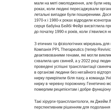
мали на меті омолодження, але були нев
роках, коли людині пересаджували органи
летальні випадки були поширеними. Дося
1970-х і 1980-х роках відродили ксенотр
серця бабуїна Бейбі Фейрі висвітлила п
до початку 1990-х років, коли з’явилися но
З етичних та фізіологічних міркувань для
Компанія PPL Therapeutics (тепер Revivi
деактивованими генами, які могли виклик
схвалила цих свиней, а у 2022 році люди
проведені успішні трансплантації свиня
в організмі людини без негайного відтор
нирку прикріпили біля паху, а команда У
нирку в черевну порожнину. Генетично м
померлим реципієнтам і добре функціону
Такі хірурги-трансплантологи, як Джейм
перспективним рішенням для подолання к