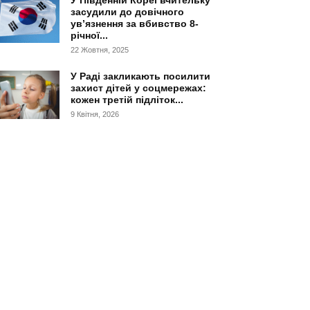
У Південній Кореї вчительку
засудили до довічного
ув’язнення за вбивство 8-
річної...
22 Жовтня, 2025
У Раді закликають посилити
захист дітей у соцмережах:
кожен третій підліток...
9 Квітня, 2026