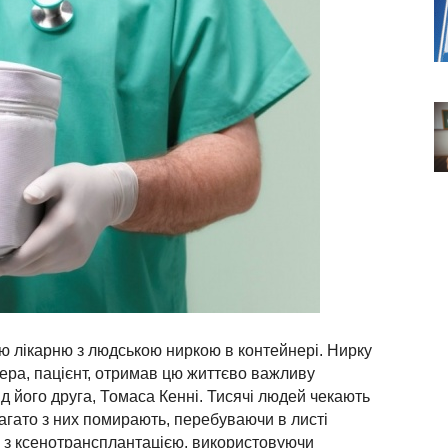
сю лікарню з людською ниркою в контейнері. Нирку
ера, пацієнт, отримав цю життєво важливу
д його друга, Томаса Кенні. Тисячі людей чекають
багато з них помирають, перебуваючи в листі
ь з ксенотрансплантацією, використовуючи