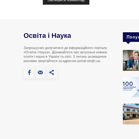
Освіта і Наука
Попу
Запрошуємо долучитися до інформаційного порталу
«Освіта і Наука». Дізнавайтеся про актуальні новини
освіти і науки в Україні та світі. З питань розміщення
реклами звертайтеся за адресою portal-oin@i.ua.