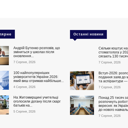
лярне
Останні новини
Андрій Бутенко розповів, що
Скільки коштує на
зміниться у школах після
стоматолога у 202
оновлення...
сягають 130 тисяч
7 Серпня, 2026
7 Серпня, 2026
100 найпопулярніших
Вступ-2026: розп
університетів України 2026:
подання заяв до 
який виш отримав найбільше...
та аспірантури —
4 Серпня, 2026
7 Серпня, 2026
На Житомирщині учительці
Понад 25 тисяч за
оголосили догану після скарг
розпочнуть роботу
батьків на...
вересня: як Украї
до нового навчаль
5 Серпня, 2026
7 Серпня, 2026