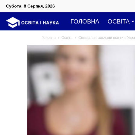
Субота, 8 Серпня, 2026
Освіта
ГОЛОВНА
ОСВІТА
Головна
Освіта
Спеціальні заклади освіти в Укра
і
наука