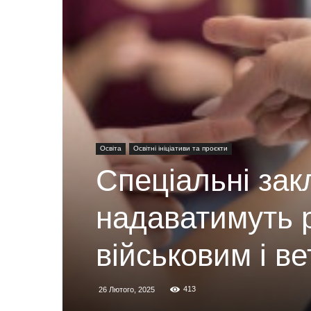
Освіта
Освітні ініціативи та проєкти
Спеціальні закл
надаватимуть р
військовим і в
413
26 Лютого, 2025