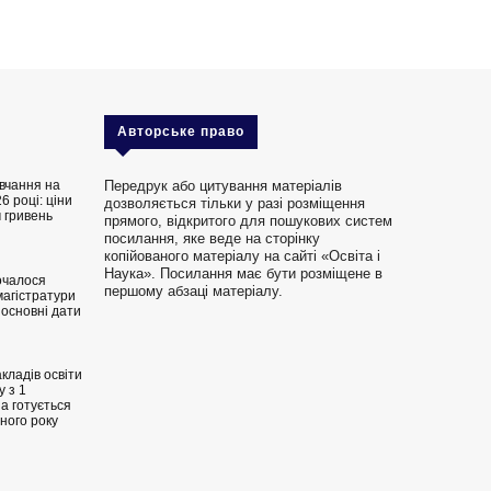
Авторське право
вчання на
Передрук або цитування матеріалів
6 році: ціни
дозволяється тільки у разі розміщення
 гривень
прямого, відкритого для пошукових систем
посилання, яке веде на сторінку
копійованого матеріалу на сайті «Освіта і
Наука». Посилання має бути розміщене в
очалося
першому абзаці матеріалу.
магістратури
 основні дати
кладів освіти
 з 1
на готується
ного року