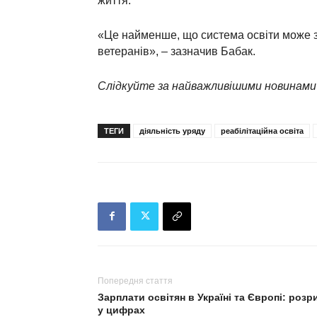
життя.
«Це найменше, що система освіти може з
ветеранів», – зазначив Бабак.
Слідкуйте за найважливішими новинами
ТЕГИ
діяльність уряду
реабілітаційна освіта
Попередня стаття
Зарплати освітян в Україні та Європі: розр
у цифрах