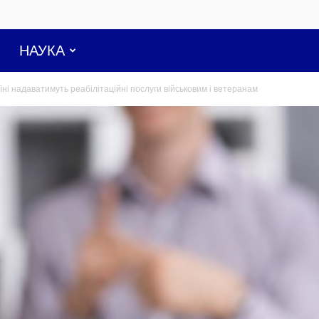
НАУКА
їні надаватимуть реабілітаційні послуги військовим і ветеранам