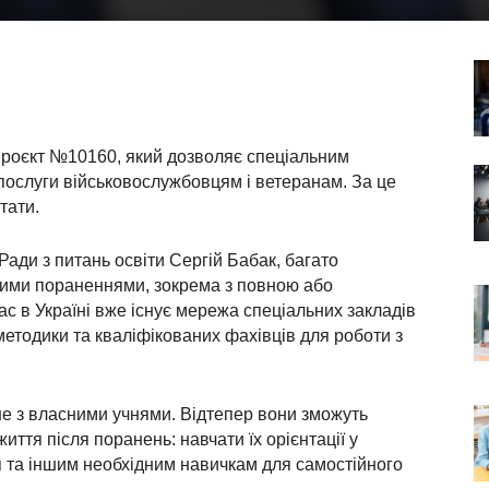
проєкт №10160, який дозволяє спеціальним
 послуги військовослужбовцям і ветеранам. За це
тати.
ади з питань освіти Сергій Бабак, багато
кими пораненнями, зокрема з повною або
ас в Україні вже існує мережа спеціальних закладів
методики та кваліфікованих фахівців для роботи з
е з власними учнями. Відтепер вони зможуть
ття після поранень: навчати їх орієнтації у
 та іншим необхідним навичкам для самостійного