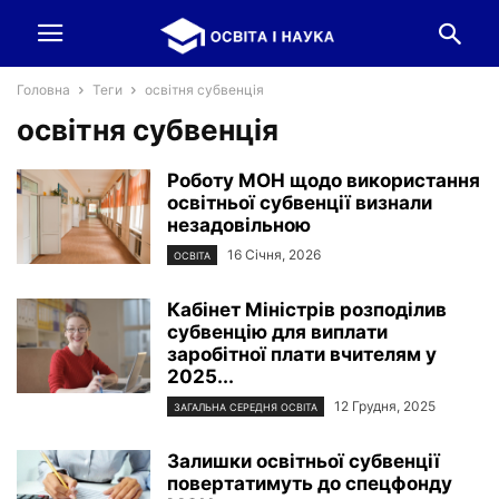
Головна
Теги
освітня субвенція
освітня субвенція
Роботу МОН щодо використання
освітньої субвенції визнали
незадовільною
16 Січня, 2026
ОСВІТА
Кабінет Міністрів розподілив
субвенцію для виплати
заробітної плати вчителям у
2025...
12 Грудня, 2025
ЗАГАЛЬНА СЕРЕДНЯ ОСВІТА
Залишки освітньої субвенції
повертатимуть до спецфонду