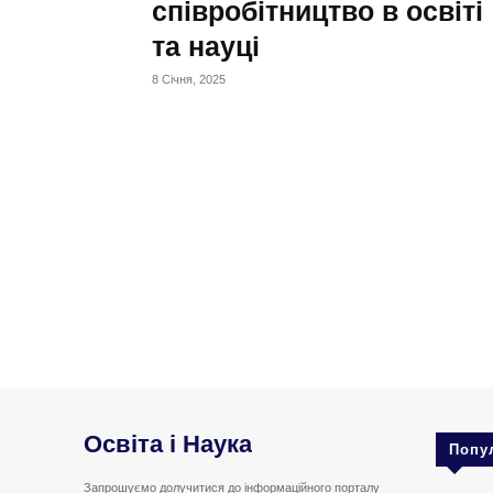
співробітництво в освіті
та науці
8 Січня, 2025
Освіта і Наука
Попу
Запрошуємо долучитися до інформаційного порталу