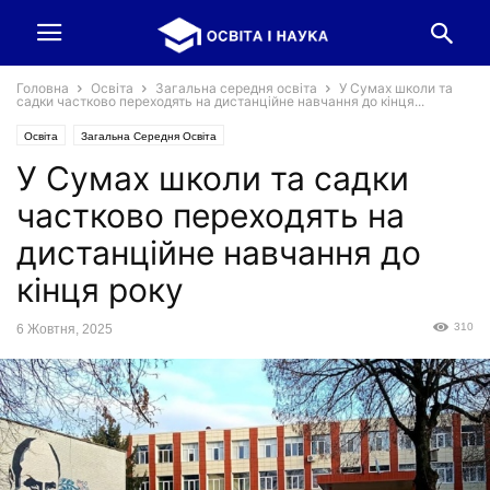
Головна
Освіта
Загальна середня освіта
У Сумах школи та
садки частково переходять на дистанційне навчання до кінця...
Освіта
Загальна Середня Освіта
У Сумах школи та садки
частково переходять на
дистанційне навчання до
кінця року
310
6 Жовтня, 2025