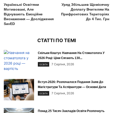
Українські Освітяни
Уряд Збільшив Щомісячну
Мотивовані, Але
Доплату Вчителям На
Відчувають Емоційне
Прифронтових Територіях
Виснаження — Дослідження
До 4 Тис. Грн
SavED
СТАТТІ ПО ТЕМІ
Скільки Коштує Навчання На Стоматолога У
2026 Році: Ціни Сягають 130...
7 Серпня, 2026
ОСВІТА
Вступ-2026: Розпочалося Подання Заяв До
Магістратури Та Аспірантури — Основні Дати
7 Серпня, 2026
ОСВІТА
Понад 25 Тисяч Закладів Освіти Розпочнуть