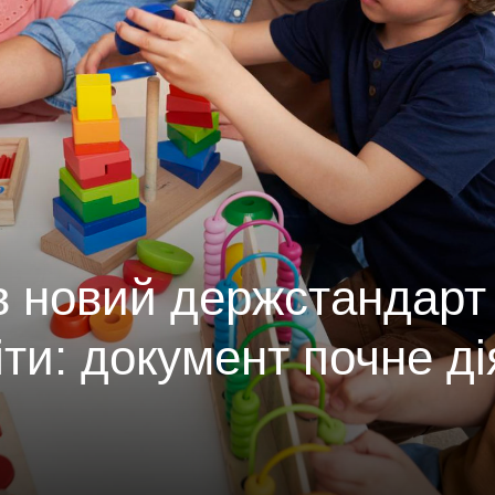
в новий держстандарт
іти: документ почне ді