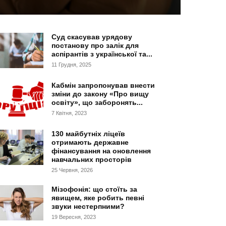
Суд скасував урядову
постанову про залік для
аспірантів з української та...
11 Грудня, 2025
Кабмін запропонував внести
зміни до закону «Про вищу
освіту», що заборонять...
7 Квітня, 2023
130 майбутніх ліцеїв
отримають державне
фінансування на оновлення
навчальних просторів
25 Червня, 2026
Мізофонія: що стоїть за
явищем, яке робить певні
звуки нестерпними?
19 Вересня, 2023