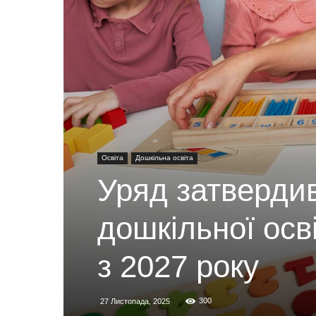
Освіта
Дошкільна освіта
Уряд затверди
дошкільної осв
з 2027 року
300
27 Листопада, 2025