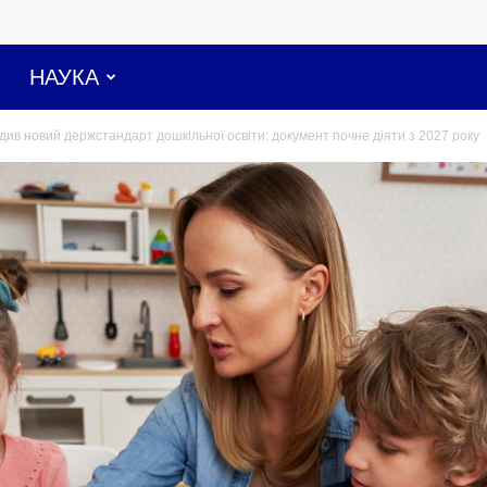
НАУКА
див новий держстандарт дошкільної освіти: документ почне діяти з 2027 року