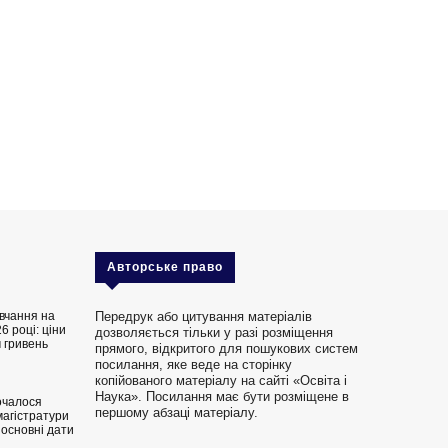
Авторське право
вчання на
Передрук або цитування матеріалів
6 році: ціни
дозволяється тільки у разі розміщення
 гривень
прямого, відкритого для пошукових систем
посилання, яке веде на сторінку
копійованого матеріалу на сайті «Освіта і
Наука». Посилання має бути розміщене в
очалося
першому абзаці матеріалу.
магістратури
 основні дати