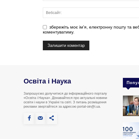
збережіть моє ім'я, електронну пошту та ве
коментуватиму.
Освіта і Наука
Попу
Запрошуємо долучитися до інформаційного порталу
«Освіта і Наука». Дізнавайтеся про актуальні новини
освіти і науки в Україні та світі. З питань розміщення
реклами звертайтеся за адресою portal-oin@i.ua.