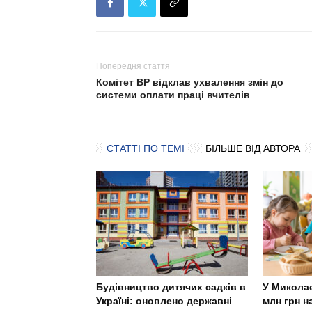
Попередня стаття
Комітет ВР відклав ухвалення змін до
системи оплати праці вчителів
СТАТТІ ПО ТЕМІ
БІЛЬШЕ ВІД АВТОРА
Будівництво дитячих садків в
У Миколає
Україні: оновлено державні
млн грн н