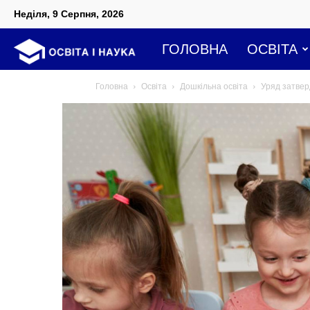
Неділя, 9 Серпня, 2026
Освіта
ГОЛОВНА
ОСВІТА
Головна
Освіта
Дошкільна освіта
Уряд затвер
і
наука