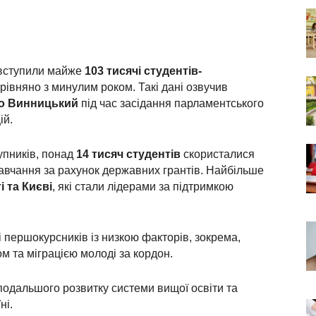
в вступили майже
103 тисячі студентів-
рівняно з минулим роком. Такі дані озвучив
о Винницький
під час засідання парламентського
ій.
упників, понад
14 тисяч студентів
скористалися
авчання за рахунок державних грантів. Найбільше
і та Києві
, які стали лідерами за підтримкою
 першокурсників із низкою факторів, зокрема,
 та міграцією молоді за кордон.
подальшого розвитку системи вищої освіти та
ні.