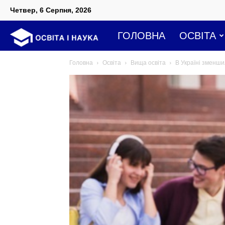
Четвер, 6 Серпня, 2026
Освіта
ГОЛОВНА
ОСВІТА
Головна
Освіта
Вища освіта
В Україні зменши
і
наука