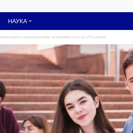
НАУКА
лася кількість першокурсників: вступників стало на 15% менше