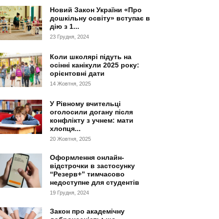
Новий Закон України «Про
дошкільну освіту» вступає в
дію з 1...
23 Грудня, 2024
Коли школярі підуть на
осінні канікули 2025 року:
орієнтовні дати
14 Жовтня, 2025
У Рівному вчительці
оголосили догану після
конфлікту з учнем: мати
хлопця...
20 Жовтня, 2025
Оформлення онлайн-
відстрочки в застосунку
“Резерв+” тимчасово
недоступне для студентів
19 Грудня, 2024
Закон про академічну