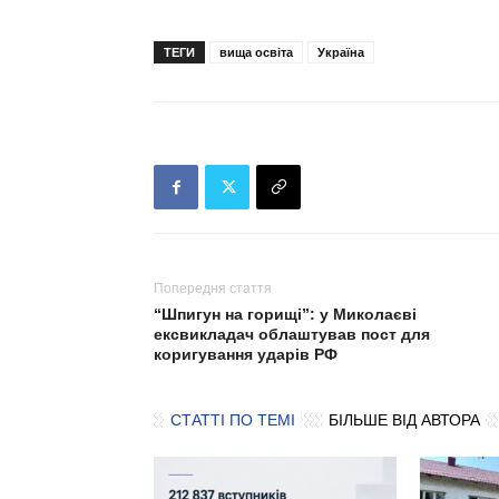
ТЕГИ
вища освіта
Україна
Попередня стаття
“Шпигун на горищі”: у Миколаєві
ексвикладач облаштував пост для
коригування ударів РФ
СТАТТІ ПО ТЕМІ
БІЛЬШЕ ВІД АВТОРА