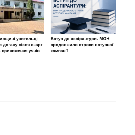
ирщині учительці
Вступ до аспірантури: МОН
 догану після скарг
продовжило строки вступної
а приниження учнів
кампанії