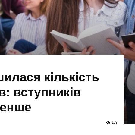
шилася кількість
в: вступників
менше
159