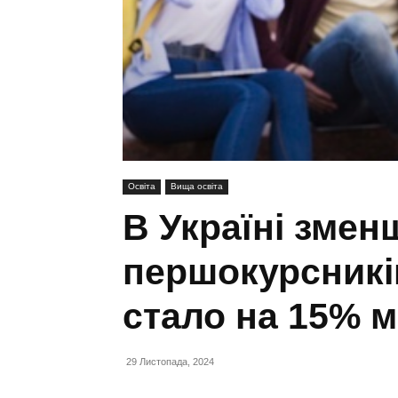
Освіта
Вища освіта
В Україні змен
першокурсникі
стало на 15% 
29 Листопада, 2024