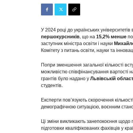
У 2024 році до українських університеті
першокурсників
, що на
15,2% менше
по
заступник міністра освіти і науки
Михайл
Комітету з питань освіти, науки та інновац
Попри зменшення загальної кількості вст
можливістю співфінансування вартості н
грантів було надано у
Львівській област
студентів.
Експерти пов’язують скорочення кількості
демографічною ситуацією, воєнним станом
Ці зміни викликають занепокоєння щодо 
підготовки кваліфікованих фахівців у краї