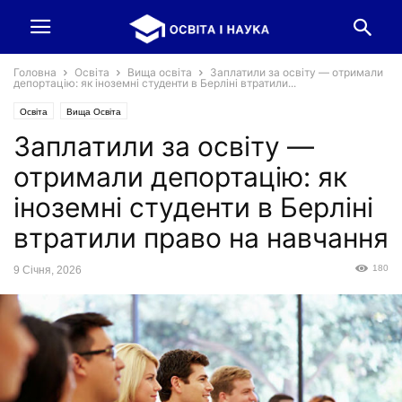
Головна
Освіта
Вища освіта
Заплатили за освіту — отримали
депортацію: як іноземні студенти в Берліні втратили...
Освіта
Вища Освіта
Заплатили за освіту —
отримали депортацію: як
іноземні студенти в Берліні
втратили право на навчання
180
9 Січня, 2026