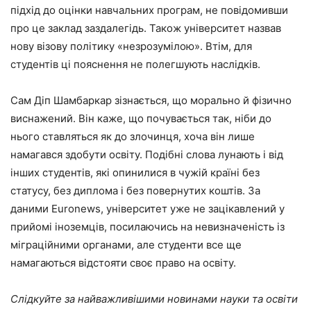
підхід до оцінки навчальних програм, не повідомивши
про це заклад заздалегідь. Також університет назвав
нову візову політику «незрозумілою». Втім, для
студентів ці пояснення не полегшують наслідків.
Сам Діп Шамбаркар зізнається, що морально й фізично
виснажений. Він каже, що почувається так, ніби до
нього ставляться як до злочинця, хоча він лише
намагався здобути освіту. Подібні слова лунають і від
інших студентів, які опинилися в чужій країні без
статусу, без диплома і без повернутих коштів. За
даними Euronews, університет уже не зацікавлений у
прийомі іноземців, посилаючись на невизначеність із
міграційними органами, але студенти все ще
намагаються відстояти своє право на освіту.
Слідкуйте за найважливішими новинами науки та освіти