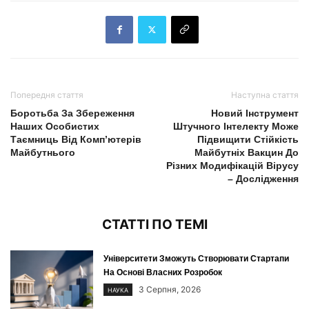
Попередня стаття
Наступна стаття
Боротьба За Збереження
Новий Інструмент
Наших Особистих
Штучного Інтелекту Може
Таємниць Від Комп’ютерів
Підвищити Стійкість
Майбутнього
Майбутніх Вакцин До
Різних Модифікацій Вірусу
– Дослідження
СТАТТІ ПО ТЕМІ
Університети Зможуть Створювати Стартапи
На Основі Власних Розробок
3 Серпня, 2026
НАУКА