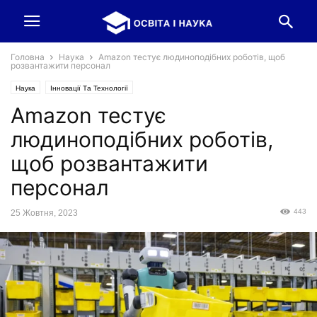
Головна
Наука
Amazon тестує людиноподібних роботів, щоб
розвантажити персонал
Наука
Інновації Та Технології
Amazon тестує
людиноподібних роботів,
щоб розвантажити
персонал
443
25 Жовтня, 2023