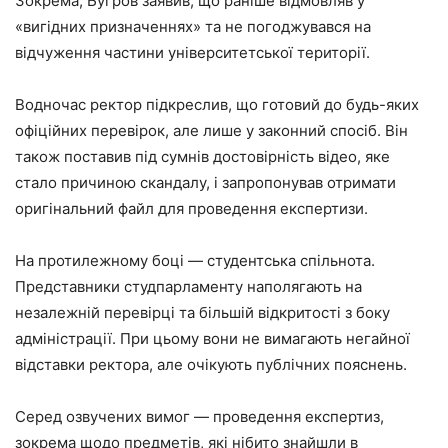
Зокрема, Бугров заявив, що раніше відмовляв у
«вигідних призначеннях» та не погоджувався на
відчуження частини університетської території.
Водночас ректор підкреслив, що готовий до будь-яких
офіційних перевірок, але лише у законний спосіб. Він
також поставив під сумнів достовірність відео, яке
стало причиною скандалу, і запропонував отримати
оригінальний файл для проведення експертизи.
На протилежному боці — студентська спільнота.
Представники студпарламенту наполягають на
незалежній перевірці та більшій відкритості з боку
адміністрації. При цьому вони не вимагають негайної
відставки ректора, але очікують публічних пояснень.
Серед озвучених вимог — проведення експертиз,
зокрема щодо предметів, які нібито знайшли в