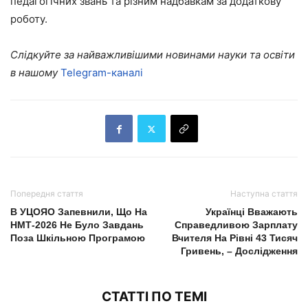
педагогічних звань та різним надбавкам за додаткову
роботу.
Слідкуйте за найважливішими новинами науки та освіти
в нашому
Telegram-каналі
Попередня стаття
Наступна стаття
В УЦОЯО Запевнили, Що На
Українці Вважають
НМТ-2026 Не Було Завдань
Справедливою Зарплату
Поза Шкільною Програмою
Вчителя На Рівні 43 Тисяч
Гривень, – Дослідження
СТАТТІ ПО ТЕМІ