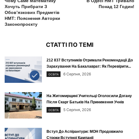
Чому Саме Математику
В Одесі НМТ Тривало
Хочуть Прибрати З
Понад 12 Годин!
Обов’язкових Предметів
НМТ: Пояснення Авторки
Законопроєкту
СТАТТІ ПО ТЕМІ
212 837 Вступників Отримали Рекомендації До
Зарахування На Бакалаврат: Як Перевірити...
6 Серпня, 2026
ОСВІТА
На Житомирщині Учительці Оголосили Догану
Після Скарг Батьків На Приниження Учнів
5 Серпня, 2026
ОСВІТА
Вступ До Аспірантури: МОН Продовжило
Строки Вступної Кампанії