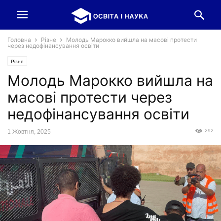
Головна
Різне
Молодь Марокко вийшла на масові протести
через недофінансування освіти
Різне
Молодь Марокко вийшла на
масові протести через
недофінансування освіти
292
1 Жовтня, 2025