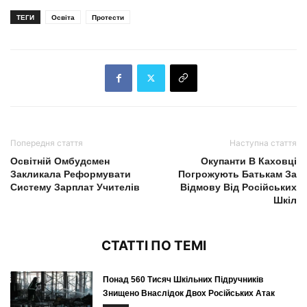
ТЕГИ
Освіта
Протести
Попередня стаття
Наступна стаття
Освітній Омбудсмен
Окупанти В Каховці
Закликала Реформувати
Погрожують Батькам За
Систему Зарплат Учителів
Відмову Від Російських
Шкіл
СТАТТІ ПО ТЕМІ
Понад 560 Тисяч Шкільних Підручників
Знищено Внаслідок Двох Російських Атак