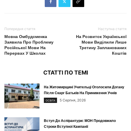
Попередня стаття
Наступна стаття
Мовна Омбудсменка
На Розвиток Української
Заявила Про Проблему
Мови Виділили Лише
Російської Мови На
Третину Запланованих
Перервах У Школах
Коштів
СТАТТІ ПО ТЕМІ
На Житомирщині Учительці Оголосили Догану
Після Скарг Батьків На Приниження Учнів
5 Серпня, 2026
ОСВІТА
Вступ До Аспірантури: МОН Продовжило
Строки Вступної Кампанії