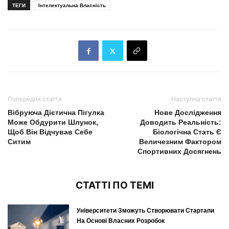
ТЕГИ
Інтелектуальна Власність
Попередня стаття
Наступна стаття
Вібруюча Дієтична Пігулка
Нове Дослідження
Може Обдурити Шлунок,
Доводить Реальність:
Щоб Він Відчував Себе
Біологічна Стать Є
Ситим
Величезним Фактором
Спортивних Досягнень
СТАТТІ ПО ТЕМІ
Університети Зможуть Створювати Стартапи
На Основі Власних Розробок