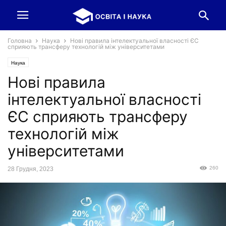
Головна
Наука
Нові правила інтелектуальної власності ЄС
сприяють трансферу технологій між університетами
Наука
Нові правила
інтелектуальної власності
ЄС сприяють трансферу
технологій між
університетами
260
28 Грудня, 2023