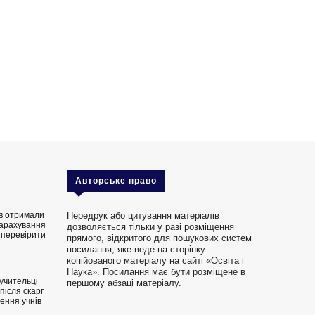
Авторське право
ів отримали
Передрук або цитування матеріалів
зарахування
дозволяється тільки у разі розміщення
 перевірити
прямого, відкритого для пошукових систем
і
посилання, яке веде на сторінку
копійованого матеріалу на сайті «Освіта і
Наука». Посилання має бути розміщене в
учительці
першому абзаці матеріалу.
після скарг
ення учнів