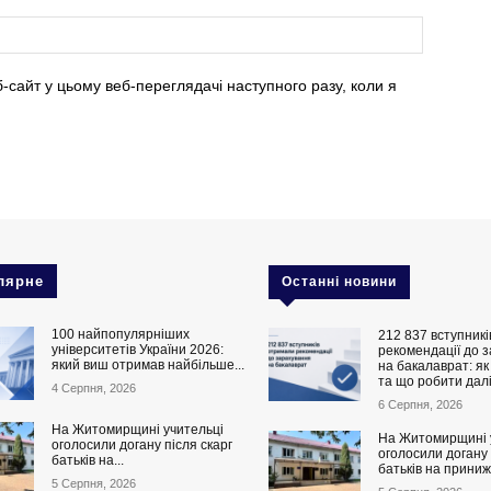
б-сайт у цьому веб-переглядачі наступного разу, коли я
лярне
Останні новини
100 найпопулярніших
212 837 вступник
університетів України 2026:
рекомендації до 
який виш отримав найбільше...
на бакалаврат: як
та що робити дал
4 Серпня, 2026
6 Серпня, 2026
На Житомирщині учительці
На Житомирщині 
оголосили догану після скарг
оголосили догану 
батьків на...
батьків на приниж
5 Серпня, 2026