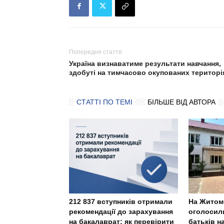
Попередня стаття
Україна визнаватиме результати навчання,
здобуті на тимчасово окупованих територі
СТАТТІ ПО ТЕМІ
БІЛЬШЕ ВІД АВТОРА
212 837 вступників отримали
На Житом
рекомендації до зарахування
оголосили
на бакалаврат: як перевірити
батьків н