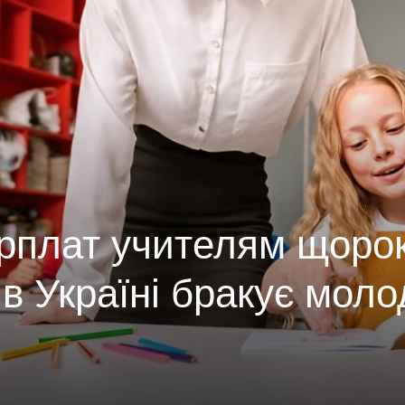
рплат учителям щоро
 в Україні бракує мол