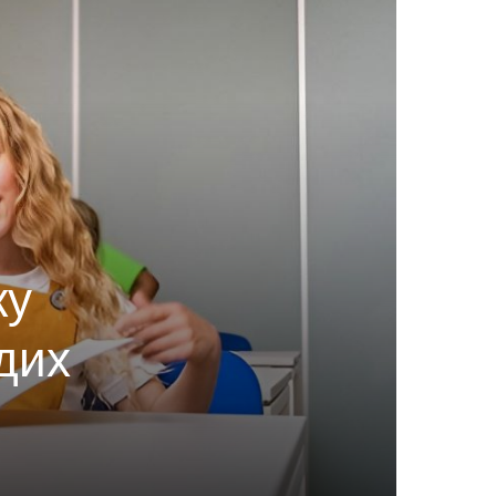
ку
одих