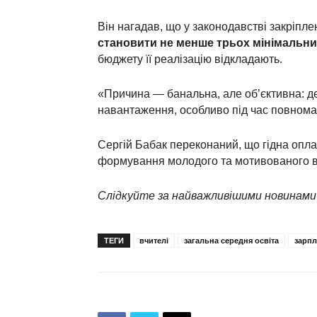
Він нагадав, що у законодавстві закріпле
становити не менше трьох мінімальни
бюджету її реалізацію відкладають.
«Причина — банальна, але об’єктивна: д
навантаження, особливо під час повнома
Сергій Бабак переконаний, що гідна опл
формування молодого та мотивованого в
Слідкуйте за найважливішими новинами
ТЕГИ
вчителі
загальна середня освіта
зарпл