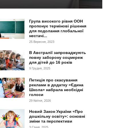
Група високого рівня ООН
пропонує термінові рішення
для подолання глобальної
нестачі...
25 Вересня, 2023
В Австралії запроваджують
повну заборону соцмереж
для дітей до 16 років
9 Грудня, 2025
Петиція про скасування
реклами в додатку «Єдина
Школа» набрала необхідні
голоси
29 Квітня, 2026
Новий Закон України «Про
дошкільну освіту»: основні
зміни та перспективи
3 Січня, 2025