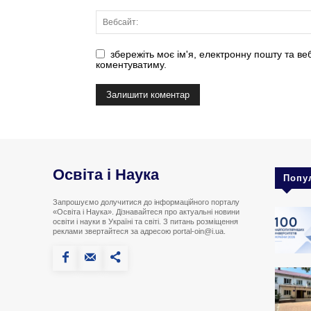
збережіть моє ім'я, електронну пошту та ве
коментуватиму.
Освіта і Наука
Попу
Запрошуємо долучитися до інформаційного порталу
«Освіта і Наука». Дізнавайтеся про актуальні новини
освіти і науки в Україні та світі. З питань розміщення
реклами звертайтеся за адресою portal-oin@i.ua.