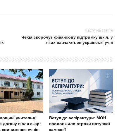
Наступна стаття
Чехія скорочує фінансову підтримку шкіл, у
ях
яких навчаються українські учні
ирщині учительці
Вступ до аспірантури: МОН
 догану після скарг
продовжило строки вступної
а приниження учнів
кампанії