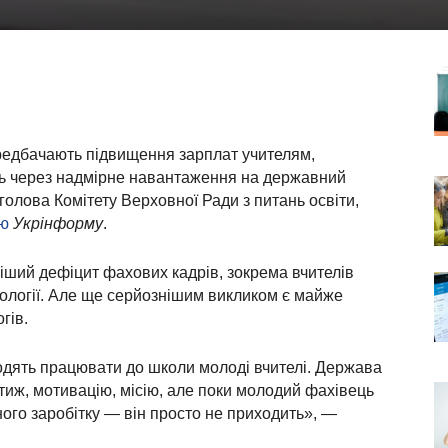
ередбачають підвищення зарплат учителям,
ть через надмірне навантаження на державний
голова Комітету Верховної Ради з питань освіти,
’ю
Укрінформу
.
ніший дефіцит фахових кадрів, зокрема вчителів
біології. Але ще серйознішим викликом є майже
гів.
дять працювати до школи молоді вчителі. Держава
тиж, мотивацію, місію, але поки молодий фахівець
ного заробітку — він просто не приходить», —