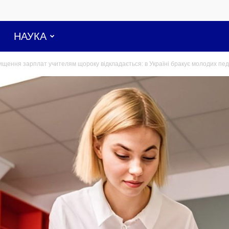
НАУКА
ищення зарплат учителям щороку відкладається: в Україні бракує молодих пед