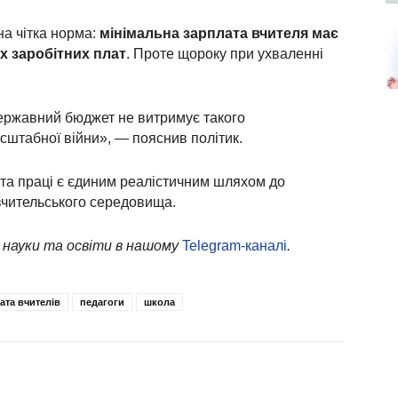
на чітка норма:
мінімальна зарплата вчителя має
х заробітних плат
. Проте щороку при ухваленні
ержавний бюджет не витримує такого
сштабної війни», — пояснив політик.
ата праці є єдиним реалістичним шляхом до
чительського середовища.
 науки та освіти в нашому
Telegram-каналі
.
ата вчителів
педагоги
школа