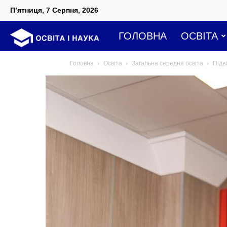
П’ятниця, 7 Серпня, 2026
Освіта
ГОЛОВНА
ОСВІТА
Головна
Освіта
Загальна середня освіта
Підв
і
наука