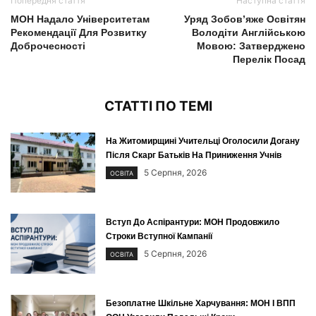
Попередня стаття
Наступна стаття
МОН Надало Університетам
Уряд Зобов’яже Освітян
Рекомендації Для Розвитку
Володіти Англійською
Доброчесності
Мовою: Затверджено
Перелік Посад
СТАТТІ ПО ТЕМІ
На Житомирщині Учительці Оголосили Догану
Після Скарг Батьків На Приниження Учнів
5 Серпня, 2026
ОСВІТА
Вступ До Аспірантури: МОН Продовжило
Строки Вступної Кампанії
5 Серпня, 2026
ОСВІТА
Безоплатне Шкільне Харчування: МОН І ВПП