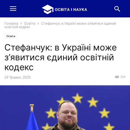
Головна
Освіта
Стефанчук: в Україні може з’явитися єдиний
освітній кодекс
Освіта
Стефанчук: в Україні може
з’явитися єдиний освітній
кодекс
334
29 Травня, 2025