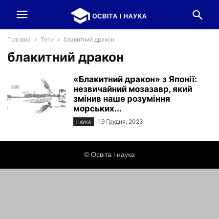
Головна
Теги
блакитний дракон
блакитний дракон
«Блакитний дракон» з Японії:
незвичайний мозазавр, який
змінив наше розуміння
морських...
19 Грудня, 2023
НАУКА
© Освіта і наука