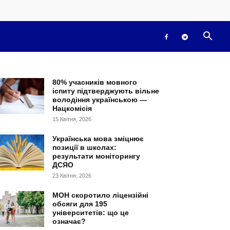
80% учасників мовного
іспиту підтверджують вільне
володіння українською —
Нацкомісія
15 Квітня, 2026
Українська мова зміцнює
позиції в школах:
результати моніторингу
ДСЯО
23 Квітня, 2026
МОН скоротило ліцензійні
обсяги для 195
університетів: що це
означає?