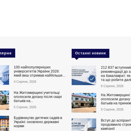
лярне
Останні новини
100 найпопулярніших
212 837 вступник
університетів України 2026:
рекомендації до 
який виш отримав найбільше...
на бакалаврат: як
та що робити дал
4 Серпня, 2026
6 Серпня, 2026
На Житомирщині учительці
На Житомирщині 
оголосили догану після скарг
оголосили догану 
батьків на...
батьків на приниж
5 Серпня, 2026
5 Серпня, 2026
Будівництво дитячих садків в
Вступ до аспіран
Україні: оновлено державні
продовжило строк
норми
кампанії