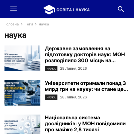
Головна
Теги
наука
наука
Державне замовлення на
підготовку докторів наук: МОН
розподілило 300 місць на...
29 Липня, 2026
НАУКА
Університети отримали понад 3
млрд грн на науку: чи стане це...
28 Липня, 2026
НАУКА
Національна система
дослідників: у МОН повідомили
про майже 2,8 тисячі