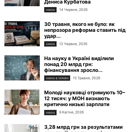
Дениса Курбатова
14 Червня, 2026
НАУКА
30 травня, якого не було: як
непрозора реформа ставить під
удар...
12 Червня, 2026
НАУКА
На науку в Україні виділили
понад 20 млрд грн:
фінансування зросло...
15 Травня, 2026
НАУКА В УКРАЇНІ
Молоді науковці отримують 10–
12 тисяч: у МОН визнають
критично низькі зарплати
9 Квітня, 2026
НАУКА
3,28 млрд грн за результатами