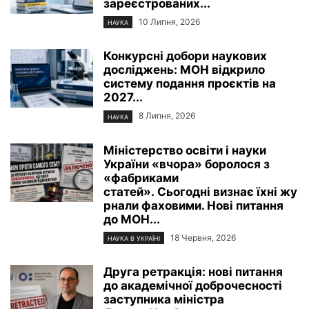
зареєстрованих...
10 Липня, 2026
НАУКА
Конкурсні добори наукових
досліджень: МОН відкрило
систему подання проєктів на
2027...
8 Липня, 2026
НАУКА
Міністерство освіти і науки
України «вчора» боролося з
«фабриками
статей». Сьогодні визнає їхні жу
рнали фаховими. Нові питання
до МОН...
18 Червня, 2026
НАУКА В УКРАЇНІ
Друга ретракція: нові питання
до академічної доброчесності
заступника міністра