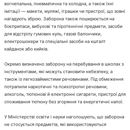
вогнепальна, пневматична та холодна, а також їхні
імітації — макети, муляжі, іграшки чи пристрої, що зовні
нагадують зброю. Заборона також поширюється на
боєприпаси, вибухові та піротехнічні предмети, засоби
для відстрілу гумових куль, газові балончики,
електрошокери та спеціальні засоби на кшталт
кайданок або кийків.
Окремо визначено заборону на перебування в школах з
інструментами, які можуть становити небезпеку, а
також із легкозаймистими речовинами. Під обмеження
потрапили наркотичні та психотропні речовини,
алкоголь, тютюнові й електронні сигарети, пристрої для
споживання тютюну без згоряння та енергетичні напої.
У Міністерстві освіти і науки наголошують, що заборона
не стосується предметів, які використовуються