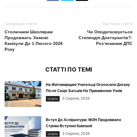
Попередня стаття
Наступна стаття
Столичним Школярам
Чи Оподатковується
Продовжать Зимові
Стипендія Докторантів?:
Канікули До 1 Лютого 2026
Роз’яснення ДПС
Року
СТАТТІ ПО ТЕМІ
На Житомирщині Учительці Оголосили Догану
Після Скарг Батьків На Приниження Учнів
5 Серпня, 2026
ОСВІТА
Вступ До Аспірантури: МОН Продовжило
Строки Вступної Кампанії
5 Серпня, 2026
ОСВІТА