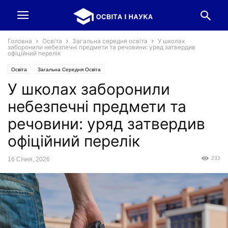
Головна
Освіта
Загальна середня освіта
У школах
заборонили небезпечні предмети та речовини: уряд затвердив
офіційний перелік
Освіта
Загальна Середня Освіта
У школах заборонили
небезпечні предмети та
речовини: уряд затвердив
офіційний перелік
233
16 Січня, 2026