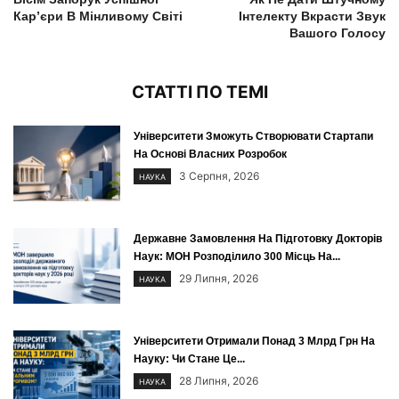
Кар’єри В Мінливому Світі
Інтелекту Вкрасти Звук
Вашого Голосу
СТАТТІ ПО ТЕМІ
Університети Зможуть Створювати Стартапи
На Основі Власних Розробок
3 Серпня, 2026
НАУКА
Державне Замовлення На Підготовку Докторів
Наук: МОН Розподілило 300 Місць На...
29 Липня, 2026
НАУКА
Університети Отримали Понад 3 Млрд Грн На
Науку: Чи Стане Це...
28 Липня, 2026
НАУКА