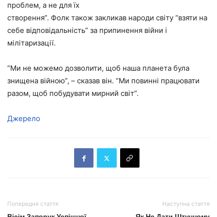
проблем, а не для їх
створення”. Фолк також закликав народи світу “взяти на
себе відповідальність” за припинення війни і
мілітаризації.
“Ми не можемо дозволити, щоб наша планета була
знищена війною”, – сказав він. “Ми повинні працювати
разом, щоб побудувати мирний світ”.
Джерело
Попередня стаття
Наступна стаття
Вісім Запорук Успішної
Як Не Дати Штучному