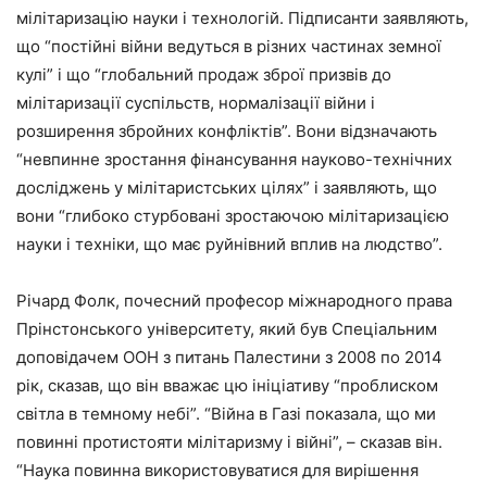
мілітаризацію науки і технологій. Підписанти заявляють,
що “постійні війни ведуться в різних частинах земної
кулі” і що “глобальний продаж зброї призвів до
мілітаризації суспільств, нормалізації війни і
розширення збройних конфліктів”. Вони відзначають
“невпинне зростання фінансування науково-технічних
досліджень у мілітаристських цілях” і заявляють, що
вони “глибоко стурбовані зростаючою мілітаризацією
науки і техніки, що має руйнівний вплив на людство”.
Річард Фолк, почесний професор міжнародного права
Прінстонського університету, який був Спеціальним
доповідачем ООН з питань Палестини з 2008 по 2014
рік, сказав, що він вважає цю ініціативу “проблиском
світла в темному небі”. “Війна в Газі показала, що ми
повинні протистояти мілітаризму і війні”, – сказав він.
“Наука повинна використовуватися для вирішення