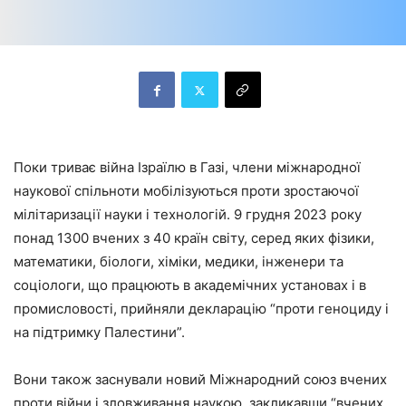
Поки триває війна Ізраїлю в Газі, члени міжнародної
наукової спільноти мобілізуються проти зростаючої
мілітаризації науки і технологій. 9 грудня 2023 року
понад 1300 вчених з 40 країн світу, серед яких фізики,
математики, біологи, хіміки, медики, інженери та
соціологи, що працюють в академічних установах і в
промисловості, прийняли декларацію “проти геноциду і
на підтримку Палестини”.
Вони також заснували новий Міжнародний союз вчених
проти війни і зловживання наукою, закликавши “вчених