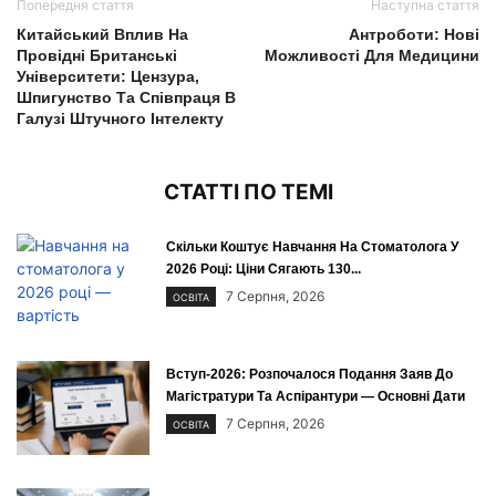
Попередня стаття
Наступна стаття
Китайський Вплив На
Антроботи: Нові
Провідні Британські
Можливості Для Медицини
Університети: Цензура,
Шпигунство Та Співпраця В
Галузі Штучного Інтелекту
СТАТТІ ПО ТЕМІ
Скільки Коштує Навчання На Стоматолога У
2026 Році: Ціни Сягають 130...
7 Серпня, 2026
ОСВІТА
Вступ-2026: Розпочалося Подання Заяв До
Магістратури Та Аспірантури — Основні Дати
7 Серпня, 2026
ОСВІТА